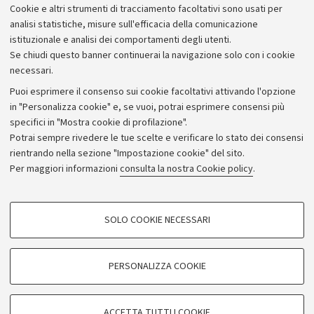
Cookie e altri strumenti di tracciamento facoltativi sono usati per
Bilanci
analisi statistiche, misure sull'efficacia della comunicazione
istituzionale e analisi dei comportamenti degli utenti.
Donazioni e 5x1000
Se chiudi questo banner continuerai la navigazione solo con i cookie
Merchandising - UniboStore
necessari.
Bandi, gare e concorsi
Puoi esprimere il consenso sui cookie facoltativi attivando l'opzione
in "Personalizza cookie" e, se vuoi, potrai esprimere consensi più
Albo online
specifici in "Mostra cookie di profilazione".
Amministrazione trasparente
Potrai sempre rivedere le tue scelte e verificare lo stato dei consensi
rientrando nella sezione "Impostazione cookie" del sito.
Atti di notifica
Per maggiori informazioni
consulta la nostra Cookie policy
.
Informazioni sul sito e accessibilità
Dichiarazione di accessibilità
COOKIE DI PROFILAZIONE - FACOLTATIVI
SOLO COOKIE NECESSARI
Privacy e note legali
Si tratta di cookie utilizzati per analizzare le caratteristiche della navigazione
degli utenti, creare profili in base al loro comportamento sul sito, per analisi
Impostazioni Cookie
di marketing.
PERSONALIZZA COOKIE
Mostra cookie di profilazione
©Copyright 2026 - ALMA MATER STUDIORUM - Università di
Google/Youtube Video
COOKIE TECNICI - NECESSARI
Bologna - Via Zamboni,
33 - 40126
Bologna - PI:
01131710376
ACCETTA TUTTI I COOKIE