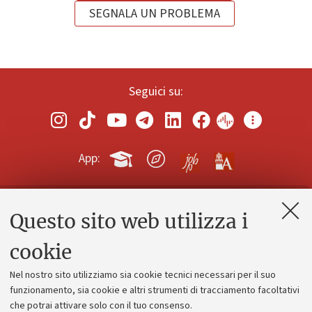
SEGNALA UN PROBLEMA
Seguici su:
App:
Questo sito web utilizza i
Contatti e PEC
Uffici dell'amministrazione generale
cookie
Lavora con noi
Nel nostro sito utilizziamo sia cookie tecnici necessari per il suo
Alumni community
funzionamento, sia cookie e altri strumenti di tracciamento facoltativi
che potrai attivare solo con il tuo consenso.
Piano strategico