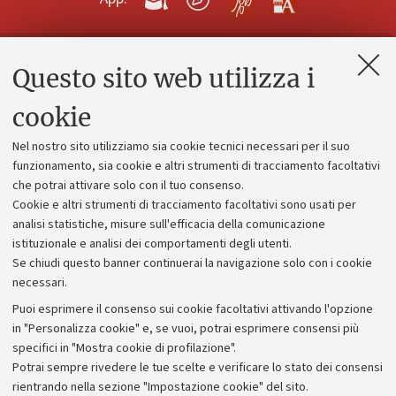
Questo sito web utilizza i
Contatti e PEC
Uffici dell'amministrazione generale
cookie
Lavora con noi
Nel nostro sito utilizziamo sia cookie tecnici necessari per il suo
Alumni community
funzionamento, sia cookie e altri strumenti di tracciamento facoltativi
che potrai attivare solo con il tuo consenso.
Piano strategico
Cookie e altri strumenti di tracciamento facoltativi sono usati per
Bilanci
analisi statistiche, misure sull'efficacia della comunicazione
istituzionale e analisi dei comportamenti degli utenti.
Donazioni e 5x1000
Se chiudi questo banner continuerai la navigazione solo con i cookie
Merchandising - UniboStore
necessari.
Bandi, gare e concorsi
Puoi esprimere il consenso sui cookie facoltativi attivando l'opzione
in "Personalizza cookie" e, se vuoi, potrai esprimere consensi più
Albo online
specifici in "Mostra cookie di profilazione".
Amministrazione trasparente
Potrai sempre rivedere le tue scelte e verificare lo stato dei consensi
rientrando nella sezione "Impostazione cookie" del sito.
Atti di notifica