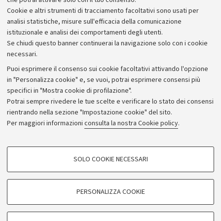
che potrai attivare solo con il tuo consenso.
Piano strategico
Cookie e altri strumenti di tracciamento facoltativi sono usati per
Bilanci
analisi statistiche, misure sull'efficacia della comunicazione
istituzionale e analisi dei comportamenti degli utenti.
Donazioni e 5x1000
Se chiudi questo banner continuerai la navigazione solo con i cookie
Merchandising - UniboStore
necessari.
Bandi, gare e concorsi
Puoi esprimere il consenso sui cookie facoltativi attivando l'opzione
in "Personalizza cookie" e, se vuoi, potrai esprimere consensi più
Albo online
specifici in "Mostra cookie di profilazione".
Amministrazione trasparente
Potrai sempre rivedere le tue scelte e verificare lo stato dei consensi
rientrando nella sezione "Impostazione cookie" del sito.
Atti di notifica
Per maggiori informazioni
consulta la nostra Cookie policy
.
Informazioni sul sito e accessibilità
Dichiarazione di accessibilità
COOKIE DI PROFILAZIONE - FACOLTATIVI
SOLO COOKIE NECESSARI
Privacy e note legali
Si tratta di cookie utilizzati per analizzare le caratteristiche della navigazione
degli utenti, creare profili in base al loro comportamento sul sito, per analisi
Impostazioni Cookie
di marketing.
PERSONALIZZA COOKIE
Mostra cookie di profilazione
©Copyright 2026 - ALMA MATER STUDIORUM - Università di
Google/Youtube Video