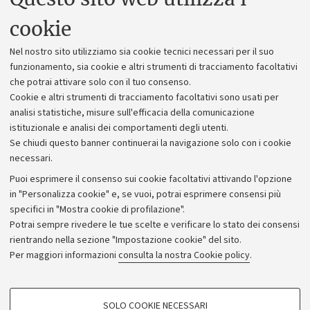
Uffici dell'amministrazione generale
cookie
Lavora con noi
Nel nostro sito utilizziamo sia cookie tecnici necessari per il suo
Alumni community
funzionamento, sia cookie e altri strumenti di tracciamento facoltativi
che potrai attivare solo con il tuo consenso.
Piano strategico
Cookie e altri strumenti di tracciamento facoltativi sono usati per
Bilanci
analisi statistiche, misure sull'efficacia della comunicazione
istituzionale e analisi dei comportamenti degli utenti.
Donazioni e 5x1000
Se chiudi questo banner continuerai la navigazione solo con i cookie
Merchandising - UniboStore
necessari.
Bandi, gare e concorsi
Puoi esprimere il consenso sui cookie facoltativi attivando l'opzione
in "Personalizza cookie" e, se vuoi, potrai esprimere consensi più
Albo online
specifici in "Mostra cookie di profilazione".
Amministrazione trasparente
Potrai sempre rivedere le tue scelte e verificare lo stato dei consensi
rientrando nella sezione "Impostazione cookie" del sito.
Atti di notifica
Per maggiori informazioni
consulta la nostra Cookie policy
.
Informazioni sul sito e accessibilità
Dichiarazione di accessibilità
COOKIE DI PROFILAZIONE - FACOLTATIVI
SOLO COOKIE NECESSARI