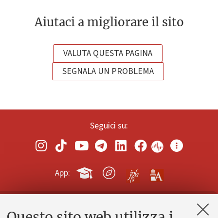
Aiutaci a migliorare il sito
VALUTA QUESTA PAGINA
SEGNALA UN PROBLEMA
Seguici su:
App:
Questo sito web utilizza i
Contatti e PEC