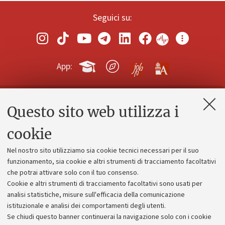
Seguici su:
App:
Questo sito web utilizza i
Contatti e PEC
Uffici dell'amministrazione generale
cookie
Lavora con noi
Nel nostro sito utilizziamo sia cookie tecnici necessari per il suo
Alumni community
funzionamento, sia cookie e altri strumenti di tracciamento facoltativi
che potrai attivare solo con il tuo consenso.
Piano strategico
Cookie e altri strumenti di tracciamento facoltativi sono usati per
Bilanci
analisi statistiche, misure sull'efficacia della comunicazione
istituzionale e analisi dei comportamenti degli utenti.
Donazioni e 5x1000
Se chiudi questo banner continuerai la navigazione solo con i cookie
Merchandising - UniboStore