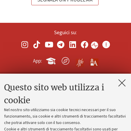
Seguici su:
App:
Questo sito web utilizza i
Contatti e PEC
Uffici dell'amministrazione generale
cookie
Lavora con noi
Nel nostro sito utilizziamo sia cookie tecnici necessari per il suo
Alumni community
funzionamento, sia cookie e altri strumenti di tracciamento facoltativi
che potrai attivare solo con il tuo consenso.
Piano strategico
Cookie e altri strumenti di tracciamento facoltativi sono usati per