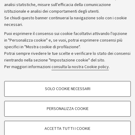
Bilanci
analisi statistiche, misure sull'efficacia della comunicazione
istituzionale e analisi dei comportamenti degli utenti.
Donazioni e 5x1000
Se chiudi questo banner continuerai la navigazione solo con i cookie
Merchandising - UniboStore
necessari.
Bandi, gare e concorsi
Puoi esprimere il consenso sui cookie facoltativi attivando l'opzione
in "Personalizza cookie" e, se vuoi, potrai esprimere consensi più
Albo online
specifici in "Mostra cookie di profilazione".
Amministrazione trasparente
Potrai sempre rivedere le tue scelte e verificare lo stato dei consensi
rientrando nella sezione "Impostazione cookie" del sito.
Atti di notifica
Per maggiori informazioni
consulta la nostra Cookie policy
.
Informazioni sul sito e accessibilità
Dichiarazione di accessibilità
COOKIE DI PROFILAZIONE - FACOLTATIVI
SOLO COOKIE NECESSARI
Privacy e note legali
Si tratta di cookie utilizzati per analizzare le caratteristiche della navigazione
degli utenti, creare profili in base al loro comportamento sul sito, per analisi
Impostazioni Cookie
di marketing.
PERSONALIZZA COOKIE
Mostra cookie di profilazione
©Copyright 2026 - ALMA MATER STUDIORUM - Università di
Google/Youtube Video
COOKIE TECNICI - NECESSARI
Bologna - Via Zamboni,
33 - 40126
Bologna - PI:
01131710376
ACCETTA TUTTI I COOKIE
Facebook