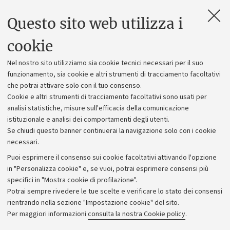
Questo sito web utilizza i
Contatti e PEC
Uffici dell'amministrazione generale
cookie
Lavora con noi
Nel nostro sito utilizziamo sia cookie tecnici necessari per il suo
Alumni community
funzionamento, sia cookie e altri strumenti di tracciamento facoltativi
che potrai attivare solo con il tuo consenso.
Piano strategico
Cookie e altri strumenti di tracciamento facoltativi sono usati per
Bilanci
analisi statistiche, misure sull'efficacia della comunicazione
istituzionale e analisi dei comportamenti degli utenti.
Donazioni e 5x1000
Se chiudi questo banner continuerai la navigazione solo con i cookie
Merchandising - UniboStore
necessari.
Bandi, gare e concorsi
Puoi esprimere il consenso sui cookie facoltativi attivando l'opzione
in "Personalizza cookie" e, se vuoi, potrai esprimere consensi più
Albo online
specifici in "Mostra cookie di profilazione".
Amministrazione trasparente
Potrai sempre rivedere le tue scelte e verificare lo stato dei consensi
rientrando nella sezione "Impostazione cookie" del sito.
Atti di notifica
Per maggiori informazioni
consulta la nostra Cookie policy
.
Informazioni sul sito e accessibilità