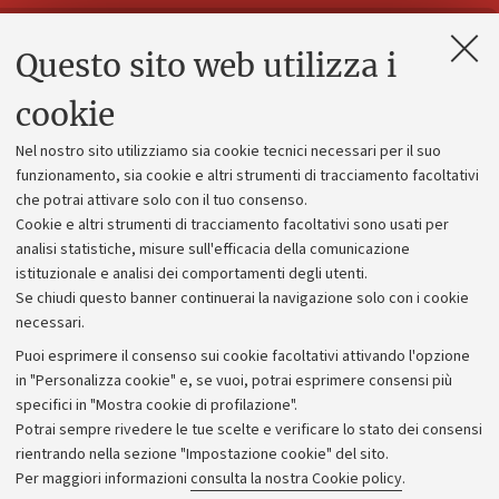
Questo sito web utilizza i
Contatti e PEC
Uffici dell'amministrazione generale
cookie
Lavora con noi
Nel nostro sito utilizziamo sia cookie tecnici necessari per il suo
Alumni community
funzionamento, sia cookie e altri strumenti di tracciamento facoltativi
che potrai attivare solo con il tuo consenso.
Piano strategico
Cookie e altri strumenti di tracciamento facoltativi sono usati per
Bilanci
analisi statistiche, misure sull'efficacia della comunicazione
istituzionale e analisi dei comportamenti degli utenti.
Donazioni e 5x1000
Se chiudi questo banner continuerai la navigazione solo con i cookie
Merchandising - UniboStore
necessari.
Bandi, gare e concorsi
Puoi esprimere il consenso sui cookie facoltativi attivando l'opzione
in "Personalizza cookie" e, se vuoi, potrai esprimere consensi più
Albo online
specifici in "Mostra cookie di profilazione".
Amministrazione trasparente
Potrai sempre rivedere le tue scelte e verificare lo stato dei consensi
rientrando nella sezione "Impostazione cookie" del sito.
Atti di notifica
Per maggiori informazioni
consulta la nostra Cookie policy
.
Informazioni sul sito e accessibilità