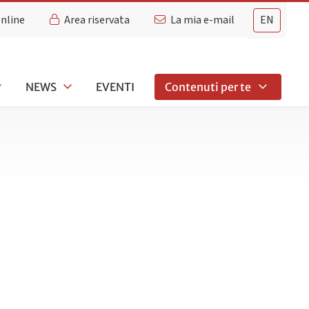
Online
Area riservata
La mia e-mail
EN
NEWS
EVENTI
Contenuti per te