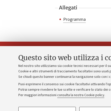
Allegati
Programma
Questo sito web utilizza i c
Nel nostro sito utilizziamo sia cookie tecnici necessari per il 
Piano strate
Cookie e altri strumenti di tracciamento facoltativi sono usati p
Contatti e PEC
Se chiudi questo banner continuerai la navigazione solo con i 
Bilanci
Uffici dell'amministrazione generale
Puoi esprimere il consenso sui cookie facoltativi attivando l'op
Donazioni e
Lavora con noi
Potrai sempre rivedere le tue scelte e verificare lo stato dei 
Merchandisi
Per maggiori informazioni
consulta la nostra Cookie policy
.
Alumni community
COOKIE DI PROFILAZIONE - FACOLTATIVI