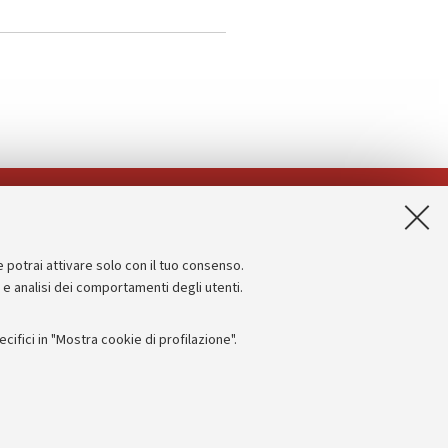
App:
e potrai attivare solo con il tuo consenso.
Informazioni sul sito e accessibilità
e e analisi dei comportamenti degli utenti.
Dichiarazione di accessibilità
ifici in "Mostra cookie di profilazione".
Privacy e note legali
Impostazioni Cookie
I