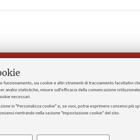
Seguici su:
ookie
suo funzionamento, sia cookie e altri strumenti di tracciamento facoltativi ch
gico
Bandi, gare e concorsi
er analisi statistiche, misure sull'efficacia della comunicazione istituzional
cookie necessari.
Albo online
zione in "Personalizza cookie" e, se vuoi, potrai esprimere consensi più spec
 5x1000
Amministrazione trasparente
consensi rientrando nella sezione "Impostazione cookie" del sito.
ng - UniboStore
Atti di notifica
COOKIE TECNICI - NECESSAR