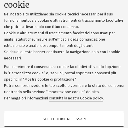
Uffici dell'amministrazione generale
cookie
Lavora con noi
Nel nostro sito utilizziamo sia cookie tecnici necessari per il suo
Alumni community
funzionamento, sia cookie e altri strumenti di tracciamento facoltativi
che potrai attivare solo con il tuo consenso.
Piano strategico
Cookie e altri strumenti di tracciamento facoltativi sono usati per
Bilanci
analisi statistiche, misure sull'efficacia della comunicazione
istituzionale e analisi dei comportamenti degli utenti.
Donazioni e 5x1000
Se chiudi questo banner continuerai la navigazione solo con i cookie
Merchandising - UniboStore
necessari.
Bandi, gare e concorsi
Puoi esprimere il consenso sui cookie facoltativi attivando l'opzione
in "Personalizza cookie" e, se vuoi, potrai esprimere consensi più
Albo online
specifici in "Mostra cookie di profilazione".
Amministrazione trasparente
Potrai sempre rivedere le tue scelte e verificare lo stato dei consensi
rientrando nella sezione "Impostazione cookie" del sito.
Atti di notifica
Per maggiori informazioni
consulta la nostra Cookie policy
.
Informazioni sul sito e accessibilità
Dichiarazione di accessibilità
COOKIE DI PROFILAZIONE - FACOLTATIVI
SOLO COOKIE NECESSARI
Privacy e note legali
Si tratta di cookie utilizzati per analizzare le caratteristiche della navigazione