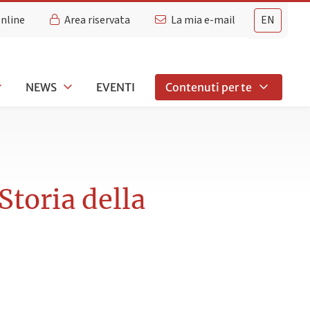
Online
Area riservata
La mia e-mail
EN
NEWS
EVENTI
Contenuti per te
Storia della