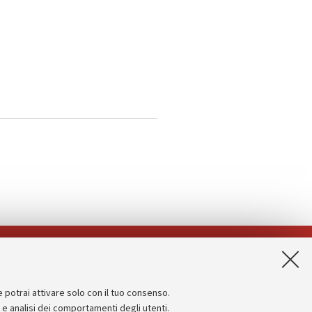
App:
e potrai attivare solo con il tuo consenso.
Informazioni sul sito e accessibilità
e e analisi dei comportamenti degli utenti.