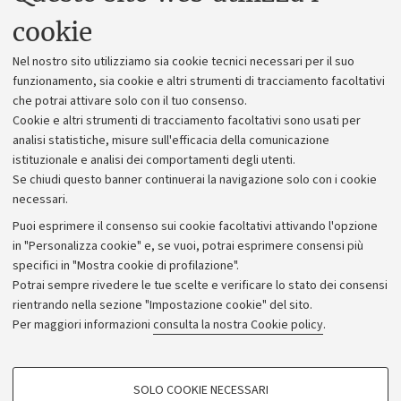
Uffici dell'amministrazione generale
cookie
Lavora con noi
Nel nostro sito utilizziamo sia cookie tecnici necessari per il suo
Alumni community
funzionamento, sia cookie e altri strumenti di tracciamento facoltativi
che potrai attivare solo con il tuo consenso.
Piano strategico
Cookie e altri strumenti di tracciamento facoltativi sono usati per
Bilanci
analisi statistiche, misure sull'efficacia della comunicazione
istituzionale e analisi dei comportamenti degli utenti.
Donazioni e 5x1000
Se chiudi questo banner continuerai la navigazione solo con i cookie
Merchandising - UniboStore
necessari.
Bandi, gare e concorsi
Puoi esprimere il consenso sui cookie facoltativi attivando l'opzione
in "Personalizza cookie" e, se vuoi, potrai esprimere consensi più
Albo online
specifici in "Mostra cookie di profilazione".
Amministrazione trasparente
Potrai sempre rivedere le tue scelte e verificare lo stato dei consensi
rientrando nella sezione "Impostazione cookie" del sito.
Atti di notifica
Per maggiori informazioni
consulta la nostra Cookie policy
.
Informazioni sul sito e accessibilità
Dichiarazione di accessibilità
COOKIE DI PROFILAZIONE - FACOLTATIVI
SOLO COOKIE NECESSARI
Privacy e note legali