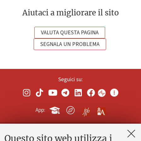
Aiutaci a migliorare il sito
VALUTA QUESTA PAGINA
SEGNALA UN PROBLEMA
Seguici su:
App:
Questo sito web utilizza i
Contatti e PEC