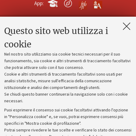
App:
Questo sito web utilizza i
Contatti e PEC
Uffici dell'amministrazione generale
cookie
Lavora con noi
Nel nostro sito utilizziamo sia cookie tecnici necessari per il suo
Alumni community
funzionamento, sia cookie e altri strumenti di tracciamento facoltativi
che potrai attivare solo con il tuo consenso.
Piano strategico
Cookie e altri strumenti di tracciamento facoltativi sono usati per
Bilanci
analisi statistiche, misure sull'efficacia della comunicazione
istituzionale e analisi dei comportamenti degli utenti.
Donazioni e 5x1000
Se chiudi questo banner continuerai la navigazione solo con i cookie
Merchandising - UniboStore
necessari.
Bandi, gare e concorsi
Puoi esprimere il consenso sui cookie facoltativi attivando l'opzione
in "Personalizza cookie" e, se vuoi, potrai esprimere consensi più
Albo online
specifici in "Mostra cookie di profilazione".
Amministrazione trasparente
Potrai sempre rivedere le tue scelte e verificare lo stato dei consensi