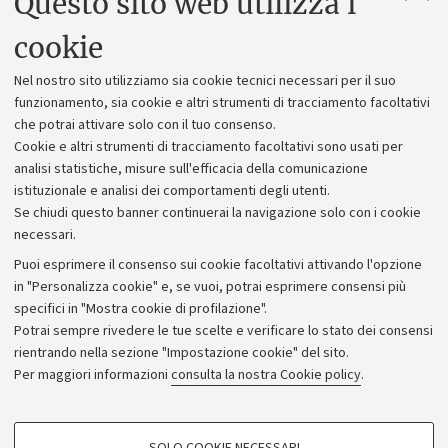
Questo sito web utilizza i
Uffici dell'amministrazione generale
cookie
Lavora con noi
Nel nostro sito utilizziamo sia cookie tecnici necessari per il suo
Alumni community
funzionamento, sia cookie e altri strumenti di tracciamento facoltativi
che potrai attivare solo con il tuo consenso.
Piano strategico
Cookie e altri strumenti di tracciamento facoltativi sono usati per
Bilanci
analisi statistiche, misure sull'efficacia della comunicazione
istituzionale e analisi dei comportamenti degli utenti.
Donazioni e 5x1000
Se chiudi questo banner continuerai la navigazione solo con i cookie
Merchandising - UniboStore
necessari.
Bandi, gare e concorsi
Puoi esprimere il consenso sui cookie facoltativi attivando l'opzione
in "Personalizza cookie" e, se vuoi, potrai esprimere consensi più
Albo online
specifici in "Mostra cookie di profilazione".
Amministrazione trasparente
Potrai sempre rivedere le tue scelte e verificare lo stato dei consensi
rientrando nella sezione "Impostazione cookie" del sito.
Atti di notifica
Per maggiori informazioni
consulta la nostra Cookie policy
.
Informazioni sul sito e accessibilità
Dichiarazione di accessibilità
COOKIE DI PROFILAZIONE - FACOLTATIVI