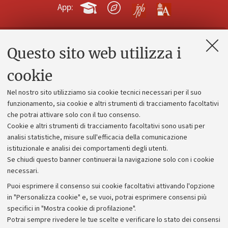
App:
Questo sito web utilizza i
Contatti e PEC
Uffici dell'amministrazione generale
cookie
Lavora con noi
Nel nostro sito utilizziamo sia cookie tecnici necessari per il suo
Alumni community
funzionamento, sia cookie e altri strumenti di tracciamento facoltativi
che potrai attivare solo con il tuo consenso.
Piano strategico
Cookie e altri strumenti di tracciamento facoltativi sono usati per
Bilanci
analisi statistiche, misure sull'efficacia della comunicazione
istituzionale e analisi dei comportamenti degli utenti.
Donazioni e 5x1000
Se chiudi questo banner continuerai la navigazione solo con i cookie
Merchandising - UniboStore
necessari.
Bandi, gare e concorsi
Puoi esprimere il consenso sui cookie facoltativi attivando l'opzione
in "Personalizza cookie" e, se vuoi, potrai esprimere consensi più
Albo online
specifici in "Mostra cookie di profilazione".
Amministrazione trasparente
Potrai sempre rivedere le tue scelte e verificare lo stato dei consensi