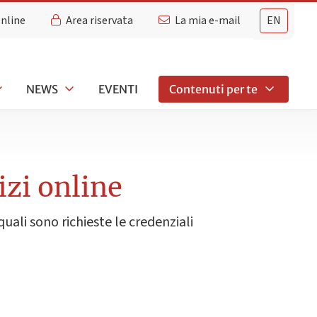
Online
Area riservata
La mia e-mail
EN
NEWS
EVENTI
Contenuti per te
izi online
quali sono richieste le credenziali