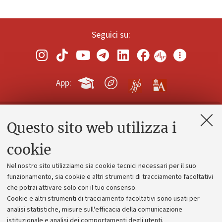
Seguici su:
App:
Questo sito web utilizza i
Contatti e PEC
Uffici dell'amministrazione generale
cookie
Lavora con noi
Nel nostro sito utilizziamo sia cookie tecnici necessari per il suo
Alumni community
funzionamento, sia cookie e altri strumenti di tracciamento facoltativi
che potrai attivare solo con il tuo consenso.
Piano strategico
Cookie e altri strumenti di tracciamento facoltativi sono usati per
Bilanci
analisi statistiche, misure sull'efficacia della comunicazione
istituzionale e analisi dei comportamenti degli utenti.