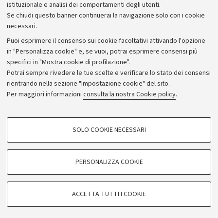
istituzionale e analisi dei comportamenti degli utenti.
Donazioni e 5x1000
Se chiudi questo banner continuerai la navigazione solo con i cookie
Merchandising - UniboStore
necessari.
Bandi, gare e concorsi
Puoi esprimere il consenso sui cookie facoltativi attivando l'opzione
in "Personalizza cookie" e, se vuoi, potrai esprimere consensi più
Albo online
specifici in "Mostra cookie di profilazione".
Amministrazione trasparente
Potrai sempre rivedere le tue scelte e verificare lo stato dei consensi
rientrando nella sezione "Impostazione cookie" del sito.
Atti di notifica
Per maggiori informazioni
consulta la nostra Cookie policy
.
Informazioni sul sito e accessibilità
Dichiarazione di accessibilità
COOKIE DI PROFILAZIONE - FACOLTATIVI
SOLO COOKIE NECESSARI
Privacy e note legali
Si tratta di cookie utilizzati per analizzare le caratteristiche della navigazione
degli utenti, creare profili in base al loro comportamento sul sito, per analisi
Impostazioni Cookie
di marketing.
PERSONALIZZA COOKIE
Mostra cookie di profilazione
©Copyright 2026 - ALMA MATER STUDIORUM - Università di
Google/Youtube Video
COOKIE TECNICI - NECESSARI
Bologna - Via Zamboni,
33 - 40126
Bologna - PI:
01131710376
ACCETTA TUTTI I COOKIE
Facebook
- CF:
80007010376
Si tratta di cookie tecnici utilizzati, a titolo esemplificativo, per il corretto
Vimeo