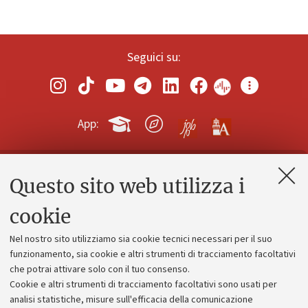
Seguici su:
App:
Questo sito web utilizza i
Contatti e PEC
Uffici dell'amministrazione generale
cookie
Lavora con noi
Nel nostro sito utilizziamo sia cookie tecnici necessari per il suo
Alumni community
funzionamento, sia cookie e altri strumenti di tracciamento facoltativi
che potrai attivare solo con il tuo consenso.
Piano strategico
Cookie e altri strumenti di tracciamento facoltativi sono usati per
Bilanci
analisi statistiche, misure sull'efficacia della comunicazione