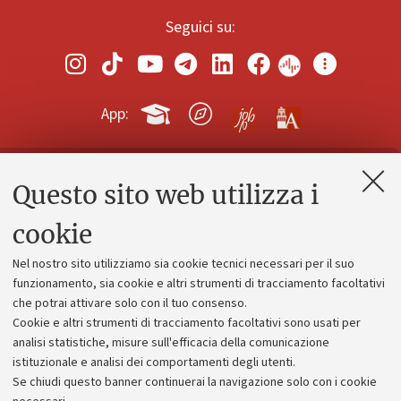
Seguici su:
App:
Questo sito web utilizza i
Contatti e PEC
Uffici dell'amministrazione generale
cookie
Lavora con noi
Nel nostro sito utilizziamo sia cookie tecnici necessari per il suo
Alumni community
funzionamento, sia cookie e altri strumenti di tracciamento facoltativi
che potrai attivare solo con il tuo consenso.
Piano strategico
Cookie e altri strumenti di tracciamento facoltativi sono usati per
Bilanci
analisi statistiche, misure sull'efficacia della comunicazione
istituzionale e analisi dei comportamenti degli utenti.
Donazioni e 5x1000
Se chiudi questo banner continuerai la navigazione solo con i cookie
Merchandising - UniboStore