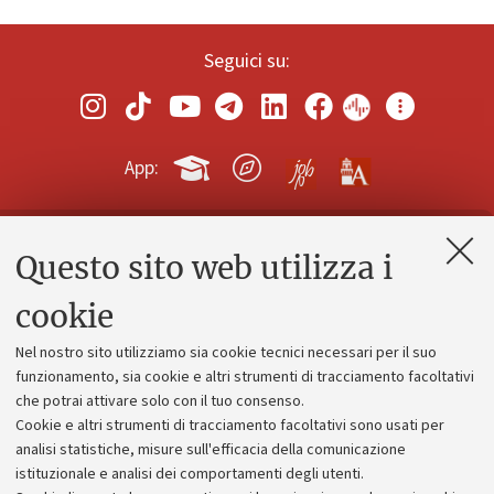
Seguici su:
App:
Questo sito web utilizza i
Contatti e PEC
Uffici dell'amministrazione generale
cookie
Lavora con noi
Nel nostro sito utilizziamo sia cookie tecnici necessari per il suo
Alumni community
funzionamento, sia cookie e altri strumenti di tracciamento facoltativi
che potrai attivare solo con il tuo consenso.
Piano strategico
Cookie e altri strumenti di tracciamento facoltativi sono usati per
Bilanci
analisi statistiche, misure sull'efficacia della comunicazione
istituzionale e analisi dei comportamenti degli utenti.
Donazioni e 5x1000