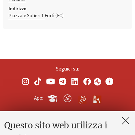
Indirizzo
Piazzale Solieri 1
Forlì (FC)
Seguici su:
App:
Questo sito web utilizza i
Contatti e PEC
Uffici dell'amministrazione generale