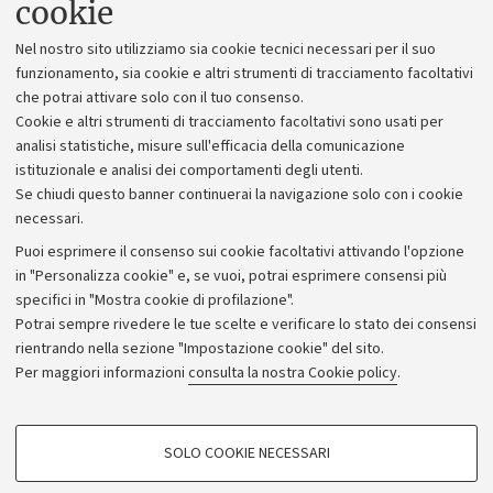
cookie
Lavora con noi
Nel nostro sito utilizziamo sia cookie tecnici necessari per il suo
Alumni community
funzionamento, sia cookie e altri strumenti di tracciamento facoltativi
che potrai attivare solo con il tuo consenso.
Piano strategico
Cookie e altri strumenti di tracciamento facoltativi sono usati per
Bilanci
analisi statistiche, misure sull'efficacia della comunicazione
istituzionale e analisi dei comportamenti degli utenti.
Donazioni e 5x1000
Se chiudi questo banner continuerai la navigazione solo con i cookie
Merchandising - UniboStore
necessari.
Bandi, gare e concorsi
Puoi esprimere il consenso sui cookie facoltativi attivando l'opzione
in "Personalizza cookie" e, se vuoi, potrai esprimere consensi più
Albo online
specifici in "Mostra cookie di profilazione".
Amministrazione trasparente
Potrai sempre rivedere le tue scelte e verificare lo stato dei consensi
rientrando nella sezione "Impostazione cookie" del sito.
Atti di notifica
Per maggiori informazioni
consulta la nostra Cookie policy
.
Informazioni sul sito e accessibilità
Dichiarazione di accessibilità
COOKIE DI PROFILAZIONE - FACOLTATIVI
SOLO COOKIE NECESSARI
Privacy e note legali
Si tratta di cookie utilizzati per analizzare le caratteristiche della navigazione
degli utenti, creare profili in base al loro comportamento sul sito, per analisi