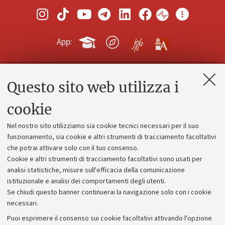
App:
Questo sito web utilizza i
Contatti e PEC
Uffici dell'amministrazione generale
cookie
Lavora con noi
Nel nostro sito utilizziamo sia cookie tecnici necessari per il suo
Alumni community
funzionamento, sia cookie e altri strumenti di tracciamento facoltativi
che potrai attivare solo con il tuo consenso.
Piano strategico
Cookie e altri strumenti di tracciamento facoltativi sono usati per
Bilanci
analisi statistiche, misure sull'efficacia della comunicazione
istituzionale e analisi dei comportamenti degli utenti.
Donazioni e 5x1000
Se chiudi questo banner continuerai la navigazione solo con i cookie
Merchandising - UniboStore
necessari.
Bandi, gare e concorsi
Puoi esprimere il consenso sui cookie facoltativi attivando l'opzione