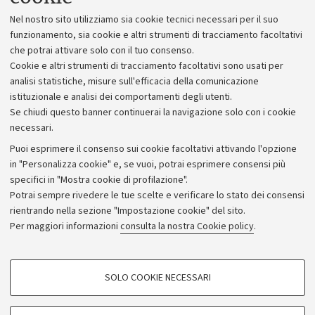
Lavora con noi
Nel nostro sito utilizziamo sia cookie tecnici necessari per il suo
Alumni community
funzionamento, sia cookie e altri strumenti di tracciamento facoltativi
che potrai attivare solo con il tuo consenso.
Piano strategico
Cookie e altri strumenti di tracciamento facoltativi sono usati per
Bilanci
analisi statistiche, misure sull'efficacia della comunicazione
istituzionale e analisi dei comportamenti degli utenti.
Donazioni e 5x1000
Se chiudi questo banner continuerai la navigazione solo con i cookie
Merchandising - UniboStore
necessari.
Bandi, gare e concorsi
Puoi esprimere il consenso sui cookie facoltativi attivando l'opzione
in "Personalizza cookie" e, se vuoi, potrai esprimere consensi più
Albo online
specifici in "Mostra cookie di profilazione".
Amministrazione trasparente
Potrai sempre rivedere le tue scelte e verificare lo stato dei consensi
rientrando nella sezione "Impostazione cookie" del sito.
Atti di notifica
Per maggiori informazioni
consulta la nostra Cookie policy
.
Informazioni sul sito e accessibilità
Dichiarazione di accessibilità
COOKIE DI PROFILAZIONE - FACOLTATIVI
SOLO COOKIE NECESSARI
Privacy e note legali
Si tratta di cookie utilizzati per analizzare le caratteristiche della navigazione
degli utenti, creare profili in base al loro comportamento sul sito, per analisi
Impostazioni Cookie
di marketing.