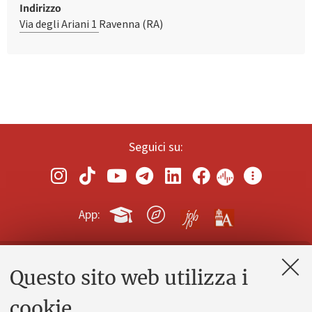
Indirizzo
Via degli Ariani 1
Ravenna (RA)
Seguici su:
App:
Questo sito web utilizza i
Contatti e PEC
Uffici dell'amministrazione generale
cookie