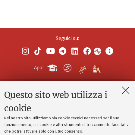
Seguici su:
App:
Questo sito web utilizza i
Contatti e PEC
Uffici dell'amministrazione generale
cookie
Lavora con noi
Nel nostro sito utilizziamo sia cookie tecnici necessari per il suo
Alumni community
funzionamento, sia cookie e altri strumenti di tracciamento facoltativi
che potrai attivare solo con il tuo consenso.
Piano strategico