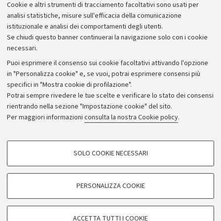
Cookie e altri strumenti di tracciamento facoltativi sono usati per
Bilanci
analisi statistiche, misure sull'efficacia della comunicazione
istituzionale e analisi dei comportamenti degli utenti.
Donazioni e 5x1000
Se chiudi questo banner continuerai la navigazione solo con i cookie
Merchandising - UniboStore
necessari.
Bandi, gare e concorsi
Puoi esprimere il consenso sui cookie facoltativi attivando l'opzione
in "Personalizza cookie" e, se vuoi, potrai esprimere consensi più
Albo online
specifici in "Mostra cookie di profilazione".
Amministrazione trasparente
Potrai sempre rivedere le tue scelte e verificare lo stato dei consensi
rientrando nella sezione "Impostazione cookie" del sito.
Atti di notifica
Per maggiori informazioni
consulta la nostra Cookie policy
.
Informazioni sul sito e accessibilità
Dichiarazione di accessibilità
COOKIE DI PROFILAZIONE - FACOLTATIVI
SOLO COOKIE NECESSARI
Privacy e note legali
Si tratta di cookie utilizzati per analizzare le caratteristiche della navigazione
degli utenti, creare profili in base al loro comportamento sul sito, per analisi
Impostazioni Cookie
di marketing.
PERSONALIZZA COOKIE
Mostra cookie di profilazione
©Copyright 2026 - ALMA MATER STUDIORUM - Università di
Google/Youtube Video
COOKIE TECNICI - NECESSARI
Bologna - Via Zamboni,
33 - 40126
Bologna - PI:
01131710376
ACCETTA TUTTI I COOKIE