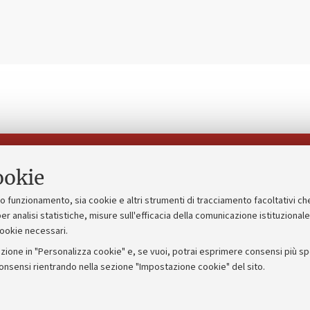
Seguici su:
ookie
suo funzionamento, sia cookie e altri strumenti di tracciamento facoltativi ch
gico
Bandi, gare e concorsi
er analisi statistiche, misure sull'efficacia della comunicazione istituzional
cookie necessari.
Albo online
zione in "Personalizza cookie" e, se vuoi, potrai esprimere consensi più spec
 5x1000
Amministrazione trasparente
consensi rientrando nella sezione "Impostazione cookie" del sito.
ng - UniboStore
Atti di notifica