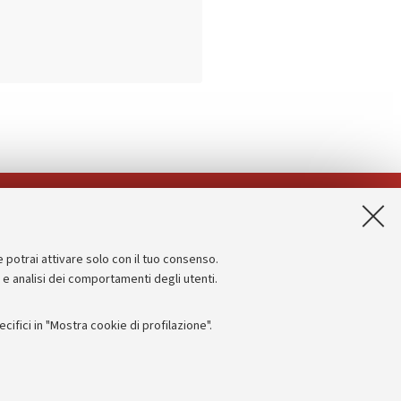
App:
e potrai attivare solo con il tuo consenso.
Informazioni sul sito e accessibilità
e e analisi dei comportamenti degli utenti.
Dichiarazione di accessibilità
ifici in "Mostra cookie di profilazione".
Privacy e note legali
Impostazioni Cookie