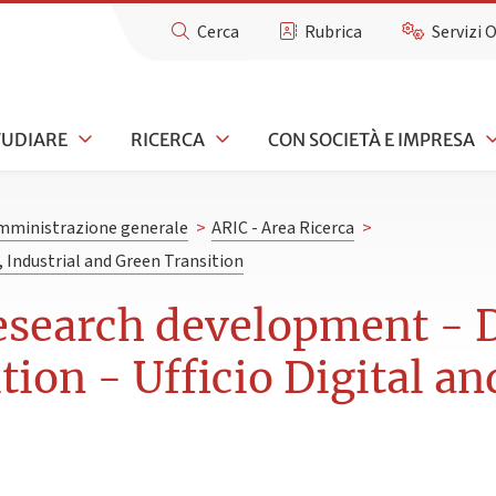
Cerca
Rubrica
Servizi 
TUDIARE
RICERCA
CON SOCIETÀ E IMPRESA
mministrazione generale
>
ARIC - Area Ricerca
>
 Industrial and Green Transition
esearch development - Di
ion - Ufficio Digital an