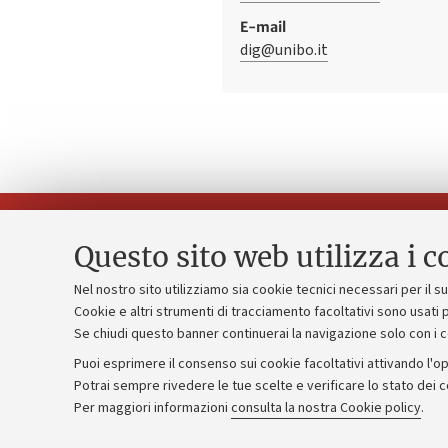
E-mail
dig@unibo.it
Questo sito web utilizza i c
Nel nostro sito utilizziamo sia cookie tecnici necessari per il 
Piano strate
Cookie e altri strumenti di tracciamento facoltativi sono usati p
Contatti e PEC
Se chiudi questo banner continuerai la navigazione solo con i 
Bilanci
Uffici dell'amministrazione generale
Puoi esprimere il consenso sui cookie facoltativi attivando l'op
Donazioni e
Lavora con noi
Potrai sempre rivedere le tue scelte e verificare lo stato dei 
Per maggiori informazioni
consulta la nostra Cookie policy
.
Merchandisi
Alumni community