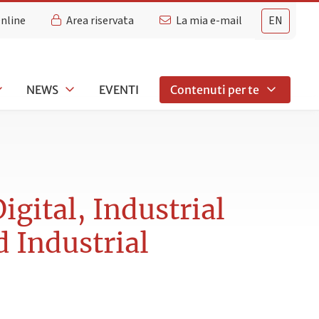
Online
Area riservata
La mia e-mail
EN
NEWS
EVENTI
Contenuti per te
gital, Industrial
d Industrial