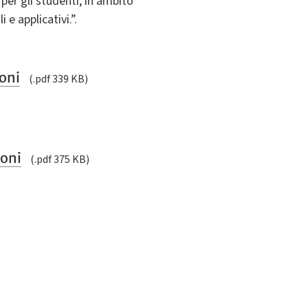
per gli studenti, in ambito
e applicativi.”.
ioni
(.pdf 339 KB)
ioni
(.pdf 375 KB)