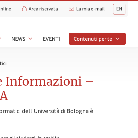
Online
Area riservata
La mia e-mail
EN
NEWS
EVENTI
Contenuti per te
tici
le Informazioni –
IA
formatici dell'Università di Bologna è