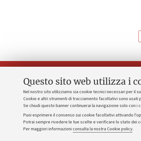
Questo sito web utilizza i c
Nel nostro sito utilizziamo sia cookie tecnici necessari per il 
Piano strate
Cookie e altri strumenti di tracciamento facoltativi sono usati p
Contatti e PEC
Se chiudi questo banner continuerai la navigazione solo con i 
Bilanci
Uffici dell'amministrazione generale
Puoi esprimere il consenso sui cookie facoltativi attivando l'op
Donazioni e
Lavora con noi
Potrai sempre rivedere le tue scelte e verificare lo stato dei 
Merchandisi
Per maggiori informazioni
consulta la nostra Cookie policy
.
Alumni community