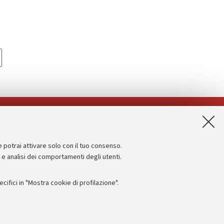
App:
e potrai attivare solo con il tuo consenso.
Informazioni sul sito e accessibilità
e e analisi dei comportamenti degli utenti.
Dichiarazione di accessibilità
ifici in "Mostra cookie di profilazione".
Privacy e note legali
Impostazioni Cookie