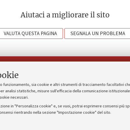
Aiutaci a migliorare il sito
VALUTA QUESTA PAGINA
SEGNALA UN PROBLEMA
Seguici su:
ookie
suo funzionamento, sia cookie e altri strumenti di tracciamento facoltativi ch
gico
Bandi, gare e concorsi
er analisi statistiche, misure sull'efficacia della comunicazione istituzional
cookie necessari.
Albo online
zione in "Personalizza cookie" e, se vuoi, potrai esprimere consensi più spec
 5x1000
Amministrazione trasparente
consensi rientrando nella sezione "Impostazione cookie" del sito.
ng - UniboStore
Atti di notifica