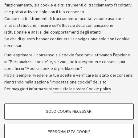
Alumni community
funzionamento, sia cookie e altri strumenti di tracciamento facoltativi
che potrai attivare solo con il tuo consenso.
Piano strategico
Cookie e altri strumenti di tracciamento facoltativi sono usati per
Bilanci
analisi statistiche, misure sull'efficacia della comunicazione
istituzionale e analisi dei comportamenti degli utenti.
Donazioni e 5x1000
Se chiudi questo banner continuerai la navigazione solo con i cookie
Merchandising - UniboStore
necessari.
Bandi, gare e concorsi
Puoi esprimere il consenso sui cookie facoltativi attivando l'opzione
in "Personalizza cookie" e, se vuoi, potrai esprimere consensi più
Albo online
specifici in "Mostra cookie di profilazione".
Amministrazione trasparente
Potrai sempre rivedere le tue scelte e verificare lo stato dei consensi
rientrando nella sezione "Impostazione cookie" del sito.
Atti di notifica
Per maggiori informazioni
consulta la nostra Cookie policy
.
Informazioni sul sito e accessibilità
Dichiarazione di accessibilità
COOKIE DI PROFILAZIONE - FACOLTATIVI
SOLO COOKIE NECESSARI
Privacy e note legali
Si tratta di cookie utilizzati per analizzare le caratteristiche della navigazione
degli utenti, creare profili in base al loro comportamento sul sito, per analisi
Impostazioni Cookie
di marketing.
PERSONALIZZA COOKIE
Mostra cookie di profilazione