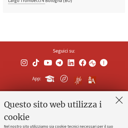
Largo Trombetti 4
Bologna (BO)
Seguici su:
App:
Questo sito web utilizza i
Contatti e PEC
Uffici dell'amministrazione generale
cookie
Lavora con noi
Nel nostro sito utilizziamo sia cookie tecnici necessari per il suo