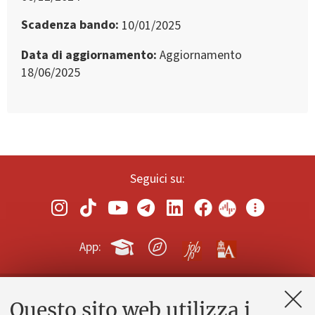
Scadenza bando
10/01/2025
Data di aggiornamento
Aggiornamento
18/06/2025
Seguici su:
App:
Questo sito web utilizza i
Contatti e PEC