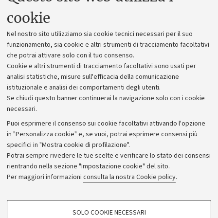
Uffici dell'amministrazione generale
cookie
Lavora con noi
Nel nostro sito utilizziamo sia cookie tecnici necessari per il suo
Alumni community
funzionamento, sia cookie e altri strumenti di tracciamento facoltativi
che potrai attivare solo con il tuo consenso.
Piano strategico
Cookie e altri strumenti di tracciamento facoltativi sono usati per
Bilanci
analisi statistiche, misure sull'efficacia della comunicazione
istituzionale e analisi dei comportamenti degli utenti.
Donazioni e 5x1000
Se chiudi questo banner continuerai la navigazione solo con i cookie
Merchandising - UniboStore
necessari.
Bandi, gare e concorsi
Puoi esprimere il consenso sui cookie facoltativi attivando l'opzione
in "Personalizza cookie" e, se vuoi, potrai esprimere consensi più
Albo online
specifici in "Mostra cookie di profilazione".
Amministrazione trasparente
Potrai sempre rivedere le tue scelte e verificare lo stato dei consensi
rientrando nella sezione "Impostazione cookie" del sito.
Atti di notifica
Per maggiori informazioni
consulta la nostra Cookie policy
.
Informazioni sul sito e accessibilità
Dichiarazione di accessibilità
COOKIE DI PROFILAZIONE - FACOLTATIVI
SOLO COOKIE NECESSARI
Privacy e note legali