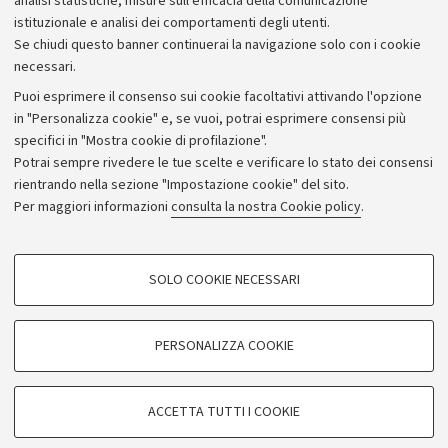
analisi statistiche, misure sull'efficacia della comunicazione
istituzionale e analisi dei comportamenti degli utenti.
Donazioni e 5x1000
Se chiudi questo banner continuerai la navigazione solo con i cookie
Merchandising - UniboStore
necessari.
Bandi, gare e concorsi
Puoi esprimere il consenso sui cookie facoltativi attivando l'opzione
in "Personalizza cookie" e, se vuoi, potrai esprimere consensi più
Albo online
specifici in "Mostra cookie di profilazione".
Amministrazione trasparente
Potrai sempre rivedere le tue scelte e verificare lo stato dei consensi
rientrando nella sezione "Impostazione cookie" del sito.
Atti di notifica
Per maggiori informazioni
consulta la nostra Cookie policy
.
Informazioni sul sito e accessibilità
Dichiarazione di accessibilità
COOKIE DI PROFILAZIONE - FACOLTATIVI
SOLO COOKIE NECESSARI
Privacy e note legali
Si tratta di cookie utilizzati per analizzare le caratteristiche della navigazione
degli utenti, creare profili in base al loro comportamento sul sito, per analisi
Impostazioni Cookie
di marketing.
PERSONALIZZA COOKIE
Mostra cookie di profilazione
©Copyright 2026 - ALMA MATER STUDIORUM - Università di
Google/Youtube Video
COOKIE TECNICI - NECESSARI
Bologna - Via Zamboni,
33 - 40126
Bologna - PI:
01131710376
ACCETTA TUTTI I COOKIE
Facebook
- CF:
80007010376
Si tratta di cookie tecnici utilizzati, a titolo esemplificativo, per il corretto