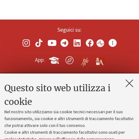
Seguici su:
App:
Questo sito web utilizza i
Contatti e PEC
Uffici dell'amministrazione generale
cookie
Lavora con noi
Nel nostro sito utilizziamo sia cookie tecnici necessari per il suo
Alumni community
funzionamento, sia cookie e altri strumenti di tracciamento facoltativi
che potrai attivare solo con il tuo consenso.
Piano strategico
Cookie e altri strumenti di tracciamento facoltativi sono usati per
Bilanci