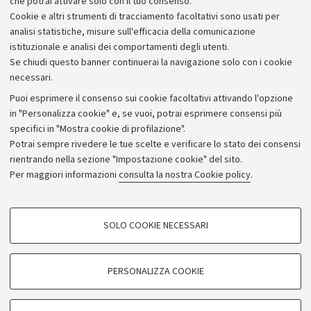
che potrai attivare solo con il tuo consenso.
Piano strategico
Cookie e altri strumenti di tracciamento facoltativi sono usati per
Bilanci
analisi statistiche, misure sull'efficacia della comunicazione
istituzionale e analisi dei comportamenti degli utenti.
Donazioni e 5x1000
Se chiudi questo banner continuerai la navigazione solo con i cookie
Merchandising - UniboStore
necessari.
Bandi, gare e concorsi
Puoi esprimere il consenso sui cookie facoltativi attivando l'opzione
in "Personalizza cookie" e, se vuoi, potrai esprimere consensi più
Albo online
specifici in "Mostra cookie di profilazione".
Amministrazione trasparente
Potrai sempre rivedere le tue scelte e verificare lo stato dei consensi
rientrando nella sezione "Impostazione cookie" del sito.
Atti di notifica
Per maggiori informazioni
consulta la nostra Cookie policy
.
Informazioni sul sito e accessibilità
Dichiarazione di accessibilità
COOKIE DI PROFILAZIONE - FACOLTATIVI
SOLO COOKIE NECESSARI
Privacy e note legali
Si tratta di cookie utilizzati per analizzare le caratteristiche della navigazione
degli utenti, creare profili in base al loro comportamento sul sito, per analisi
Impostazioni Cookie
di marketing.
PERSONALIZZA COOKIE
Mostra cookie di profilazione
©Copyright 2026 - ALMA MATER STUDIORUM - Università di
Google/Youtube Video