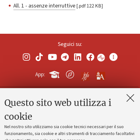
All. 1 - assenze interruttive
[.pdf 122 KB]
Seguici su:
App:
Questo sito web utilizza i
Contatti e PEC
Uffici dell'amministrazione generale
cookie
Lavora con noi
Nel nostro sito utilizziamo sia cookie tecnici necessari per il suo
Alumni community
funzionamento, sia cookie e altri strumenti di tracciamento facoltativi