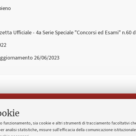
pieno
zetta Ufficiale - 4a Serie Speciale "Concorsi ed Esami" n.60 
022
ggiornamento 26/06/2023
Seguici su:
ookie
suo funzionamento, sia cookie e altri strumenti di tracciamento facoltativi ch
gico
Bandi, gare e concorsi
er analisi statistiche, misure sull'efficacia della comunicazione istituzional