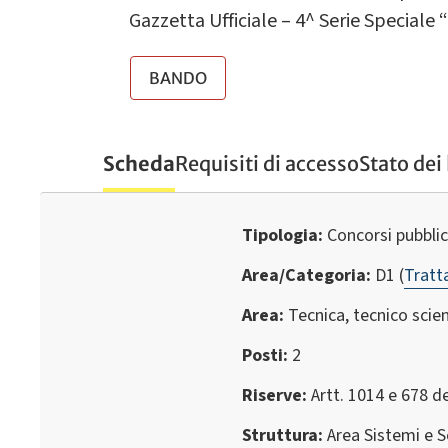
Gazzetta Ufficiale – 4^ Serie Speciale 
BANDO
Scheda
Requisiti di accesso
Stato dei 
Tipologia
Concorsi pubbli
Area/Categoria
D1 (
Trat
Area
Tecnica, tecnico scie
Posti
2
Riserve
Artt. 1014 e 678 d
Struttura
Area Sistemi e S