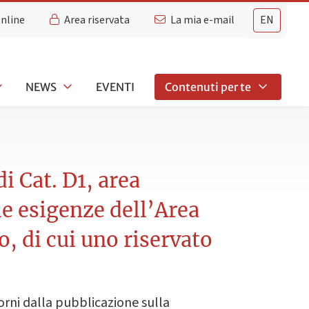
Online
Area riservata
La mia e-mail
EN
NEWS
EVENTI
Contenuti per te
i Cat. D1, area
le esigenze dell’Area
, di cui uno riservato
rni dalla pubblicazione sulla