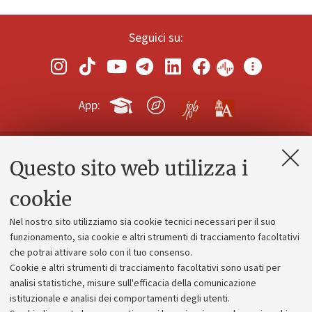
Seguici su:
App:
Questo sito web utilizza i
Contatti e PEC
Uffici dell'amministrazione generale
cookie
Lavora con noi
Nel nostro sito utilizziamo sia cookie tecnici necessari per il suo
Alumni community
funzionamento, sia cookie e altri strumenti di tracciamento facoltativi
che potrai attivare solo con il tuo consenso.
Piano strategico
Cookie e altri strumenti di tracciamento facoltativi sono usati per
Bilanci
analisi statistiche, misure sull'efficacia della comunicazione
istituzionale e analisi dei comportamenti degli utenti.
Donazioni e 5x1000