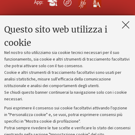
App:
Questo sito web utilizza i
Contatti e PEC
Uffici dell'amministrazione generale
cookie
Lavora con noi
Nel nostro sito utilizziamo sia cookie tecnici necessari per il suo
Alumni community
funzionamento, sia cookie e altri strumenti di tracciamento facoltativi
che potrai attivare solo con il tuo consenso.
Piano strategico
Cookie e altri strumenti di tracciamento facoltativi sono usati per
Bilanci
analisi statistiche, misure sull'efficacia della comunicazione
istituzionale e analisi dei comportamenti degli utenti.
Donazioni e 5x1000
Se chiudi questo banner continuerai la navigazione solo con i cookie
Merchandising - UniboStore
necessari.
Bandi, gare e concorsi
Puoi esprimere il consenso sui cookie facoltativi attivando l'opzione
in "Personalizza cookie" e, se vuoi, potrai esprimere consensi più
Albo online
specifici in "Mostra cookie di profilazione".
Amministrazione trasparente
Potrai sempre rivedere le tue scelte e verificare lo stato dei consensi
rientrando nella sezione "Impostazione cookie" del sito.