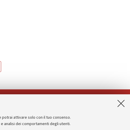
App:
e potrai attivare solo con il tuo consenso.
Informazioni sul sito e accessibilità
e e analisi dei comportamenti degli utenti.