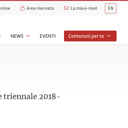
Online
Area riservata
La mia e-mail
EN
NEWS
EVENTI
Contenuti per te
e triennale 2018-