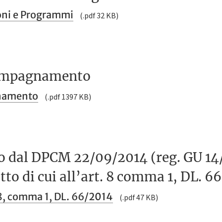
ioni e Programmi
(.pdf 32 KB)
compagnamento
gnamento
(.pdf 1397 KB)
to dal DPCM 22/09/2014 (reg. GU 14/
tto di cui all’art. 8 comma 1, DL. 6
. 8, comma 1, DL. 66/2014
(.pdf 47 KB)