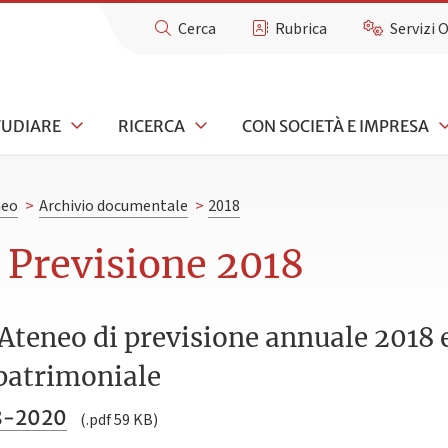
Cerca
Rubrica
Servizi 
TUDIARE
RICERCA
CON SOCIETÀ E IMPRESA
neo
>
Archivio documentale
>
2018
i Previsione 2018
 Ateneo di previsione annuale 2018 
patrimoniale
8-2020
(.pdf 59 KB)