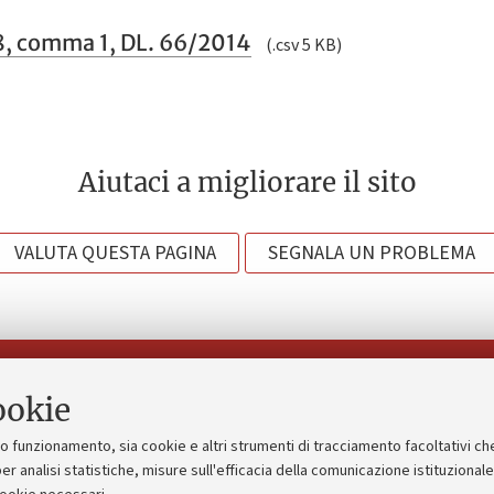
. 8, comma 1, DL. 66/2014
(.csv 5 KB)
Aiutaci a migliorare il sito
VALUTA QUESTA PAGINA
SEGNALA UN PROBLEMA
Seguici su:
ookie
suo funzionamento, sia cookie e altri strumenti di tracciamento facoltativi ch
gico
Bandi, gare e concorsi
er analisi statistiche, misure sull'efficacia della comunicazione istituzional