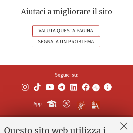
Aiutaci a migliorare il sito
VALUTA QUESTA PAGINA
SEGNALA UN PROBLEMA
Seguici su:
App:
Questo sito web utilizza i
Contatti e PEC