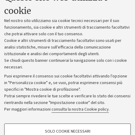
Uffici dell'amministrazione generale
cookie
Lavora con noi
Nel nostro sito utilizziamo sia cookie tecnici necessari per il suo
Alumni community
funzionamento, sia cookie e altri strumenti di tracciamento facoltativi
che potrai attivare solo con il tuo consenso.
Piano strategico
Cookie e altri strumenti di tracciamento facoltativi sono usati per
Bilanci
analisi statistiche, misure sull'efficacia della comunicazione
istituzionale e analisi dei comportamenti degli utenti.
Donazioni e 5x1000
Se chiudi questo banner continuerai la navigazione solo con i cookie
Merchandising - UniboStore
necessari.
Bandi, gare e concorsi
Puoi esprimere il consenso sui cookie facoltativi attivando l'opzione
in "Personalizza cookie" e, se vuoi, potrai esprimere consensi più
Albo online
specifici in "Mostra cookie di profilazione".
Amministrazione trasparente
Potrai sempre rivedere le tue scelte e verificare lo stato dei consensi
rientrando nella sezione "Impostazione cookie" del sito.
Atti di notifica
Per maggiori informazioni
consulta la nostra Cookie policy
.
Informazioni sul sito e accessibilità
Dichiarazione di accessibilità
COOKIE DI PROFILAZIONE - FACOLTATIVI
SOLO COOKIE NECESSARI
Privacy e note legali