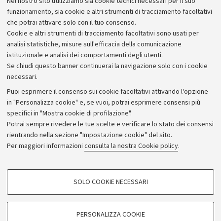
Nel nostro sito utilizziamo sia cookie tecnici necessari per il suo
Alumni community
funzionamento, sia cookie e altri strumenti di tracciamento facoltativi
che potrai attivare solo con il tuo consenso.
Piano strategico
Cookie e altri strumenti di tracciamento facoltativi sono usati per
Bilanci
analisi statistiche, misure sull'efficacia della comunicazione
istituzionale e analisi dei comportamenti degli utenti.
Donazioni e 5x1000
Se chiudi questo banner continuerai la navigazione solo con i cookie
Merchandising - UniboStore
necessari.
Bandi, gare e concorsi
Puoi esprimere il consenso sui cookie facoltativi attivando l'opzione
in "Personalizza cookie" e, se vuoi, potrai esprimere consensi più
Albo online
specifici in "Mostra cookie di profilazione".
Amministrazione trasparente
Potrai sempre rivedere le tue scelte e verificare lo stato dei consensi
rientrando nella sezione "Impostazione cookie" del sito.
Atti di notifica
Per maggiori informazioni
consulta la nostra Cookie policy
.
Informazioni sul sito e accessibilità
Dichiarazione di accessibilità
COOKIE DI PROFILAZIONE - FACOLTATIVI
SOLO COOKIE NECESSARI
Privacy e note legali
Si tratta di cookie utilizzati per analizzare le caratteristiche della navigazione
degli utenti, creare profili in base al loro comportamento sul sito, per analisi
Impostazioni Cookie
di marketing.
PERSONALIZZA COOKIE