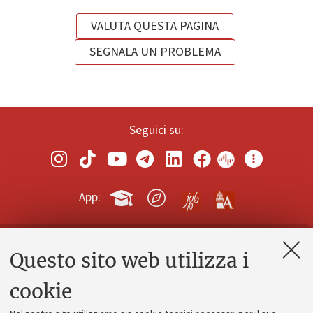
VALUTA QUESTA PAGINA
SEGNALA UN PROBLEMA
Seguici su:
App:
Questo sito web utilizza i
Contatti e PEC
Uffici dell'amministrazione generale
cookie
Lavora con noi