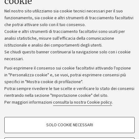
cookie
Lavora con noi
Nel nostro sito utilizziamo sia cookie tecnici necessari per il suo
Alumni community
funzionamento, sia cookie e altri strumenti di tracciamento facoltativi
che potrai attivare solo con il tuo consenso.
Piano strategico
Cookie e altri strumenti di tracciamento facoltativi sono usati per
Bilanci
analisi statistiche, misure sull'efficacia della comunicazione
istituzionale e analisi dei comportamenti degli utenti.
Donazioni e 5x1000
Se chiudi questo banner continuerai la navigazione solo con i cookie
Merchandising - UniboStore
necessari.
Bandi, gare e concorsi
Puoi esprimere il consenso sui cookie facoltativi attivando l'opzione
in "Personalizza cookie" e, se vuoi, potrai esprimere consensi più
Albo online
specifici in "Mostra cookie di profilazione".
Amministrazione trasparente
Potrai sempre rivedere le tue scelte e verificare lo stato dei consensi
rientrando nella sezione "Impostazione cookie" del sito.
Atti di notifica
Per maggiori informazioni
consulta la nostra Cookie policy
.
Informazioni sul sito e accessibilità
Dichiarazione di accessibilità
COOKIE DI PROFILAZIONE - FACOLTATIVI
SOLO COOKIE NECESSARI
Privacy e note legali
Si tratta di cookie utilizzati per analizzare le caratteristiche della navigazione
degli utenti, creare profili in base al loro comportamento sul sito, per analisi
Impostazioni Cookie