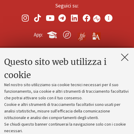
Seguici su:
App:
Questo sito web utilizza i
Contatti e PEC
Uffici dell'amministrazione generale
cookie
Lavora con noi
Nel nostro sito utilizziamo sia cookie tecnici necessari per il suo
Alumni community
funzionamento, sia cookie e altri strumenti di tracciamento facoltativi
che potrai attivare solo con il tuo consenso.
Piano strategico
Cookie e altri strumenti di tracciamento facoltativi sono usati per
Bilanci
analisi statistiche, misure sull'efficacia della comunicazione
istituzionale e analisi dei comportamenti degli utenti.
Donazioni e 5x1000
Se chiudi questo banner continuerai la navigazione solo con i cookie
Merchandising - UniboStore
necessari.