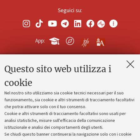
Seguici su:
App:
Questo sito web utilizza i
Contatti e PEC
Uffici dell'amministrazione generale
cookie
Lavora con noi
Nel nostro sito utilizziamo sia cookie tecnici necessari per il suo
Alumni community
funzionamento, sia cookie e altri strumenti di tracciamento facoltativi
che potrai attivare solo con il tuo consenso.
Piano strategico
Cookie e altri strumenti di tracciamento facoltativi sono usati per
Bilanci
analisi statistiche, misure sull'efficacia della comunicazione
istituzionale e analisi dei comportamenti degli utenti.
Donazioni e 5x1000
Se chiudi questo banner continuerai la navigazione solo con i cookie
Merchandising - UniboStore