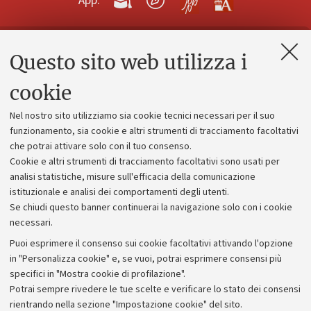
App:
Questo sito web utilizza i
Contatti e PEC
Uffici dell'amministrazione generale
cookie
Lavora con noi
Nel nostro sito utilizziamo sia cookie tecnici necessari per il suo
Alumni community
funzionamento, sia cookie e altri strumenti di tracciamento facoltativi
che potrai attivare solo con il tuo consenso.
Piano strategico
Cookie e altri strumenti di tracciamento facoltativi sono usati per
Bilanci
analisi statistiche, misure sull'efficacia della comunicazione
istituzionale e analisi dei comportamenti degli utenti.
Donazioni e 5x1000
Se chiudi questo banner continuerai la navigazione solo con i cookie
Merchandising - UniboStore
necessari.
Bandi, gare e concorsi
Puoi esprimere il consenso sui cookie facoltativi attivando l'opzione
in "Personalizza cookie" e, se vuoi, potrai esprimere consensi più
Albo online
specifici in "Mostra cookie di profilazione".
Amministrazione trasparente
Potrai sempre rivedere le tue scelte e verificare lo stato dei consensi
rientrando nella sezione "Impostazione cookie" del sito.
Atti di notifica