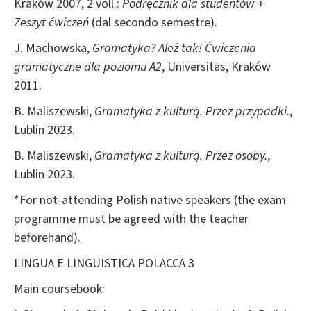
Kraków 2007, 2 voll.:
Podręcznik dla studentów
+
Zeszyt ćwiczeń
(dal secondo semestre).
J. Machowska,
Gramatyka? Ależ tak! Ćwiczenia
gramatyczne dla poziomu A2
, Universitas, Kraków
2011.
B. Maliszewski,
Gramatyka z kulturą. Przez przypadki.
,
Lublin 2023.
B. Maliszewski,
Gramatyka z kulturą.
Przez osoby.
,
Lublin 2023.
*For not-attending Polish native speakers (the exam
programme must be agreed with the teacher
beforehand).
LINGUA E LINGUISTICA POLACCA 3
Main coursebook: