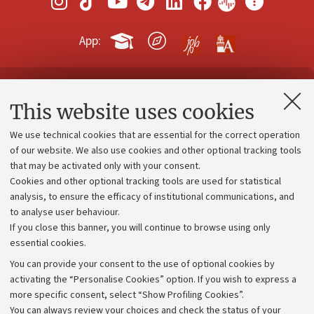
App:
Contacts and certified e-mail (PEC)
This website uses cookies
Administrative divisions
We use technical cookies that are essential for the correct operation
Work with us
of our website. We also use cookies and other optional tracking tools
that may be activated only with your consent.
Alumni community
Cookies and other optional tracking tools are used for statistical
Strategic plan
analysis, to ensure the efficacy of institutional communications, and
to analyse user behaviour.
University budgets
If you close this banner, you will continue to browse using only
Donations
essential cookies.
Calls and competitions
You can provide your consent to the use of optional cookies by
activating the “Personalise Cookies” option. If you wish to express a
Transparent administration
more specific consent, select “Show Profiling Cookies”.
Appeals lodged
You can always review your choices and check the status of your