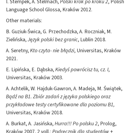
I. Stempek, A. Stelmach,
Polski krok po kroku 2
, Polish
Language School Glossa, Kraków 2012.
Other materials:
B. Guziuk-Świca, G. Przechodzka, A. Roczniak, M.
Zielińska,
Język polski bez granic
, Lublin 2018.
A. Seretny,
Kto czyta- nie błądzi
, Universitas, Kraków
2021.
E. Lipińska, E. Dąbska,
Kiedyś powrócisz tu, cz. I
,
Universitas, Kraków 2003.
A. Achtelik, W. Hajduk-Gawron, A. Madeja, M. Świątek,
Bądź na B1. Zbiór zadań z języka polskiego oraz
przykładowe testy certyfikowane dla poziomu B1,
Universitas, Kraków 2018.
A. Burkat, A. Jasińska,
Hurra!!!
Po polsku 2
, Prolog,
Kraków 2007, 2 voll.:
Podręcznik dla studentów
+