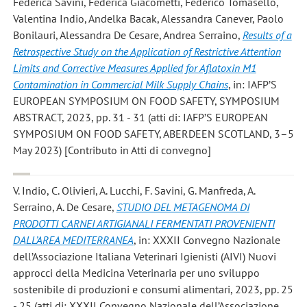
Federica Savini, Federica Giacometti, Federico Tomasello,
Valentina Indio, Andelka Bacak, Alessandra Canever, Paolo
Bonilauri, Alessandra De Cesare, Andrea Serraino
,
Results of a
Retrospective Study on the Application of Restrictive Attention
Limits and Corrective Measures Applied for Aflatoxin M1
Contamination in Commercial Milk Supply Chains
, in: IAFP’S
EUROPEAN SYMPOSIUM ON FOOD SAFETY, SYMPOSIUM
ABSTRACT, 2023, pp. 31 - 31 (atti di: IAFP’S EUROPEAN
SYMPOSIUM ON FOOD SAFETY, ABERDEEN SCOTLAND, 3–5
May 2023) [Contributo in Atti di convegno]
V. Indio, C. Olivieri, A. Lucchi, F. Savini, G. Manfreda, A.
Serraino, A. De Cesare
,
STUDIO DEL METAGENOMA DI
PRODOTTI CARNEI ARTIGIANALI FERMENTATI PROVENIENTI
DALL’AREA MEDITERRANEA
, in: XXXII Convegno Nazionale
dell’Associazione Italiana Veterinari Igienisti (AIVI) Nuovi
approcci della Medicina Veterinaria per uno sviluppo
sostenibile di produzioni e consumi alimentari, 2023, pp. 25
- 25 (atti di: XXXII Convegno Nazionale dell’Associazione