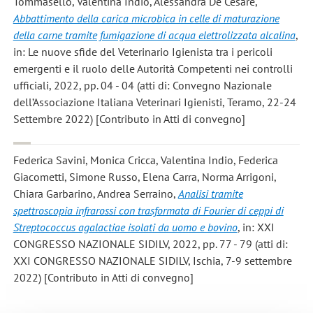
Tommasello, Valentina Indio, Alessandra De Cesare
,
Abbattimento della carica microbica in celle di maturazione
della carne tramite fumigazione di acqua elettrolizzata alcalina
,
in: Le nuove sfide del Veterinario Igienista tra i pericoli
emergenti e il ruolo delle Autorità Competenti nei controlli
ufficiali, 2022, pp. 04 - 04 (atti di: Convegno Nazionale
dell’Associazione Italiana Veterinari Igienisti, Teramo, 22-24
Settembre 2022) [Contributo in Atti di convegno]
Federica Savini, Monica Cricca, Valentina Indio, Federica
Giacometti, Simone Russo, Elena Carra, Norma Arrigoni,
Chiara Garbarino, Andrea Serraino
,
Analisi tramite
spettroscopia infrarossi con trasformata di Fourier di ceppi di
Streptococcus agalactiae isolati da uomo e bovino
, in: XXI
CONGRESSO NAZIONALE SIDILV, 2022, pp. 77 - 79 (atti di:
XXI CONGRESSO NAZIONALE SIDILV, Ischia, 7-9 settembre
2022) [Contributo in Atti di convegno]