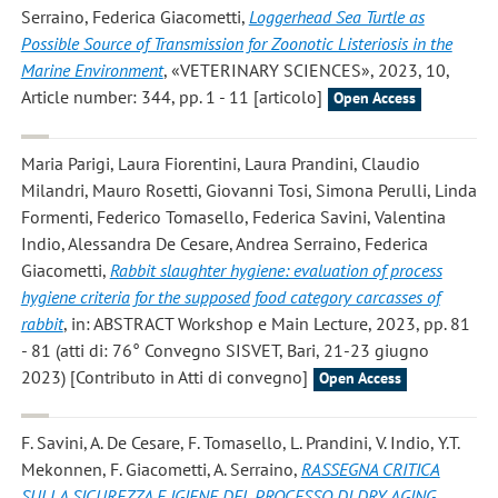
Serraino, Federica Giacometti
,
Loggerhead Sea Turtle as
Possible Source of Transmission for Zoonotic Listeriosis in the
Marine Environment
, «VETERINARY SCIENCES», 2023, 10,
Article number: 344, pp. 1 - 11 [articolo]
Open Access
Maria Parigi, Laura Fiorentini, Laura Prandini, Claudio
Milandri, Mauro Rosetti, Giovanni Tosi, Simona Perulli, Linda
Formenti, Federico Tomasello, Federica Savini, Valentina
Indio, Alessandra De Cesare, Andrea Serraino, Federica
Giacometti
,
Rabbit slaughter hygiene: evaluation of process
hygiene criteria for the supposed food category carcasses of
rabbit
, in: ABSTRACT Workshop e Main Lecture, 2023, pp. 81
- 81 (atti di: 76° Convegno SISVET, Bari, 21-23 giugno
2023) [Contributo in Atti di convegno]
Open Access
F. Savini, A. De Cesare, F. Tomasello, L. Prandini, V. Indio, Y.T.
Mekonnen, F. Giacometti, A. Serraino
,
RASSEGNA CRITICA
SULLA SICUREZZA E IGIENE DEL PROCESSO DI DRY AGING