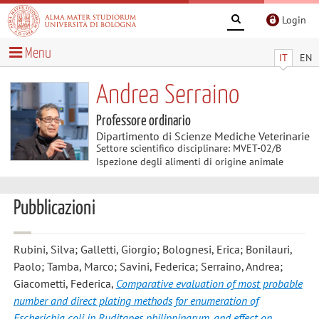
Login
Menu
IT
EN
Andrea Serraino
Professore ordinario
Dipartimento di Scienze Mediche Veterinarie
Settore scientifico disciplinare: MVET-02/B
Ispezione degli alimenti di origine animale
Pubblicazioni
Rubini, Silva; Galletti, Giorgio; Bolognesi, Erica; Bonilauri,
Paolo; Tamba, Marco; Savini, Federica; Serraino, Andrea;
Giacometti, Federica
,
Comparative evaluation of most probable
number and direct plating methods for enumeration of
Escherichia coli in Ruditapes philippinarum, and effect on