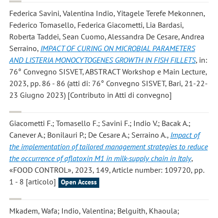
Federica Savini, Valentina Indio, Yitagele Terefe Mekonnen,
Federico Tomasello, Federica Giacometti, Lia Bardasi,
Roberta Taddei, Sean Cuomo, Alessandra De Cesare, Andrea
Serraino
,
IMPACT OF CURING ON MICROBIAL PARAMETERS
AND LISTERIA MONOCYTOGENES GROWTH IN FISH FILLETS
, in:
76° Convegno SISVET, ABSTRACT Workshop e Main Lecture,
2023, pp. 86 - 86 (atti di: 76° Convegno SISVET, Bari, 21-22-
23 Giugno 2023) [Contributo in Atti di convegno]
Giacometti F.; Tomasello F.; Savini F.; Indio V.; Bacak A.;
Canever A.; Bonilauri P.; De Cesare A.; Serraino A.
,
Impact of
the implementation of tailored management strategies to reduce
the occurrence of aflatoxin M1 in milk-supply chain in Italy
,
«FOOD CONTROL», 2023, 149, Article number: 109720, pp.
1 - 8 [articolo]
Open Access
Mkadem, Wafa; Indio, Valentina; Belguith, Khaoula;