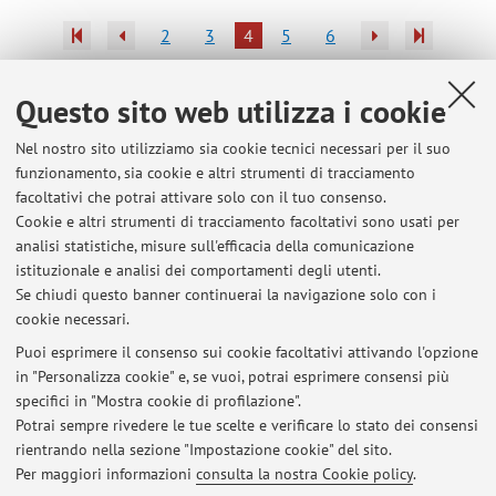
2
3
4
5
6
Pubblicazioni antecedenti il 2004
Questo sito web utilizza i cookie
Nel nostro sito utilizziamo sia cookie tecnici necessari per il suo
funzionamento, sia cookie e altri strumenti di tracciamento
facoltativi che potrai attivare solo con il tuo consenso.
Ultimi avvisi
Cookie e altri strumenti di tracciamento facoltativi sono usati per
analisi statistiche, misure sull'efficacia della comunicazione
Tirocinio esterno di ispezione - Suggerimenti per la consegna del
progetto formativo e ritiro dei DPI
istituzionale e analisi dei comportamenti degli utenti.
Se chiudi questo banner continuerai la navigazione solo con i
Pubblicato il: 23 gennaio 2018
cookie necessari.
Parziale di Ispezione degli alimenti - latte e prodotti lattiero caseari.
Puoi esprimere il consenso sui cookie facoltativi attivando l'opzione
Pubblicato il: 07 gennaio 2017
in "Personalizza cookie" e, se vuoi, potrai esprimere consensi più
specifici in "Mostra cookie di profilazione".
Trirocinio di ispezione: turno supplementare per studenti fuori corso
Potrai sempre rivedere le tue scelte e verificare lo stato dei consensi
Pubblicato il: 10 maggio 2015
rientrando nella sezione "Impostazione cookie" del sito.
Per maggiori informazioni
consulta la nostra Cookie policy
.