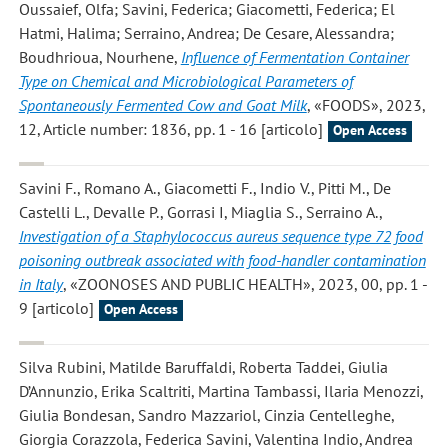
Oussaief, Olfa; Savini, Federica; Giacometti, Federica; El
Hatmi, Halima; Serraino, Andrea; De Cesare, Alessandra;
Boudhrioua, Nourhene
,
Influence of Fermentation Container
Type on Chemical and Microbiological Parameters of
Spontaneously Fermented Cow and Goat Milk
, «FOODS», 2023,
12, Article number: 1836, pp. 1 - 16 [articolo]
Open Access
Savini F., Romano A., Giacometti F., Indio V., Pitti M., De
Castelli L., Devalle P., Gorrasi I, Miaglia S., Serraino A.
,
Investigation of a Staphylococcus aureus sequence type 72 food
poisoning outbreak associated with food-handler contamination
in Italy
, «ZOONOSES AND PUBLIC HEALTH», 2023, 00, pp. 1 -
9 [articolo]
Open Access
Silva Rubini, Matilde Baruffaldi, Roberta Taddei, Giulia
D’Annunzio, Erika Scaltriti, Martina Tambassi, Ilaria Menozzi,
Giulia Bondesan, Sandro Mazzariol, Cinzia Centelleghe,
Giorgia Corazzola, Federica Savini, Valentina Indio, Andrea