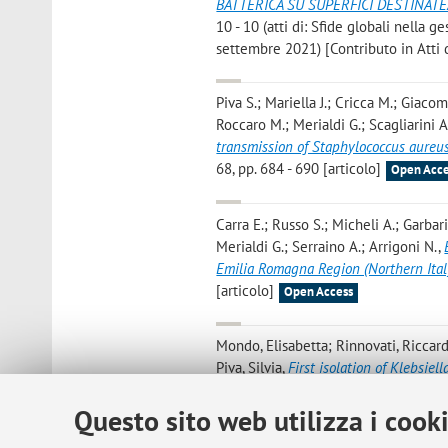
BATTERICA SU SUPERFICI DESTINA
10 - 10 (atti di: Sfide globali nella g
settembre 2021) [Contributo in Atti
Piva S.; Mariella J.; Cricca M.; Giaco
Roccaro M.; Merialdi G.; Scagliarini A.
transmission of Staphylococcus aureus
68, pp. 684 - 690 [articolo]
Open Acce
Carra E.; Russo S.; Micheli A.; Garbari
Merialdi G.; Serraino A.; Arrigoni N.
,
Emilia Romagna Region (Northern Ital
[articolo]
Open Access
Mondo, Elisabetta; Rinnovati, Riccard
Piva, Silvia
,
First isolation of Klebsiel
Article number: 75, pp. 21 - 25 [artic
Questo sito web utilizza i cook
Mondo E.; Rinnovati R.; Spadari A.; Gi