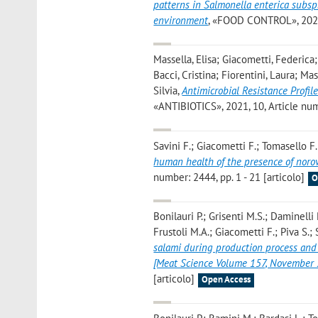
patterns in Salmonella enterica subsp
environment
, «FOOD CONTROL», 2021, 
Massella, Elisa; Giacometti, Federica;
Bacci, Cristina; Fiorentini, Laura; Mas
Silvia
,
Antimicrobial Resistance Profil
«ANTIBIOTICS», 2021, 10, Article numb
Savini F.; Giacometti F.; Tomasello F.
human health of the presence of noro
number: 2444, pp. 1 - 21 [articolo]
O
Bonilauri P.; Grisenti M.S.; Daminelli 
Frustoli M.A.; Giacometti F.; Piva S.;
salami during production process and 
[Meat Science Volume 157, November
[articolo]
Open Access