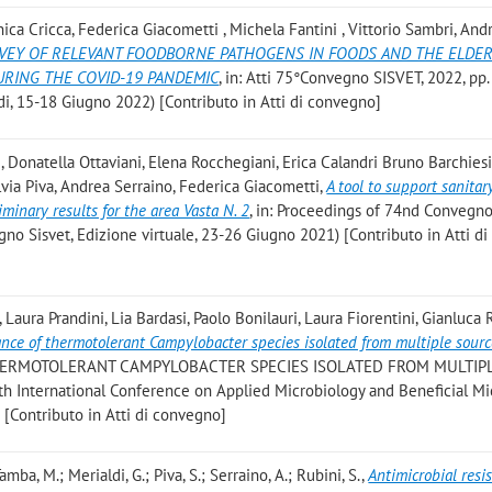
nica Cricca, Federica Giacometti , Michela Fantini , Vittorio Sambri, And
VEY OF RELEVANT FOODBORNE PATHOGENS IN FOODS AND THE ELDER
RING THE COVID-19 PANDEMIC
, in: Atti 75°Convegno SISVET, 2022, pp.
di, 15-18 Giugno 2022) [Contributo in Atti di convegno]
 Donatella Ottaviani, Elena Rocchegiani, Erica Calandri Bruno Barchiesi
lvia Piva, Andrea Serraino, Federica Giacometti
,
A tool to support sanitar
liminary results for the area Vasta N. 2
, in: Proceedings of 74nd Convegno
egno Sisvet, Edizione virtuale, 23-26 Giugno 2021) [Contributo in Atti di
 Laura Prandini, Lia Bardasi, Paolo Bonilauri, Laura Fiorentini, Gianluca 
ance of thermotolerant Campylobacter species isolated from multiple sour
HERMOTOLERANT CAMPYLOBACTER SPECIES ISOLATED FROM MULTIP
 4th International Conference on Applied Microbiology and Beneficial Mi
 [Contributo in Atti di convegno]
Tamba, M.; Merialdi, G.; Piva, S.; Serraino, A.; Rubini, S.
,
Antimicrobial resi