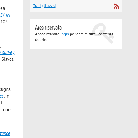
Tutti gli avvisi
rea
LY IN
 103 -
Area riservata
Accedi tramite
login
per gestire tutti i contenuti
del sito.
,
y survey
 Sisvet,
Rugna,
ces
, in:
LE
crobes,
stance