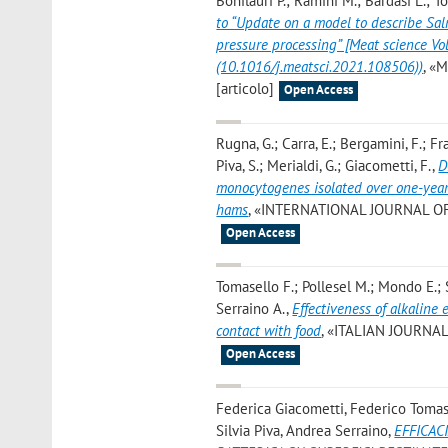
Bonilauri P.; Ramini M.; Bardasi L.; To
to “Update on a model to describe Sal
pressure processing” [Meat science V
(10.1016/j.meatsci.2021.108506))
, «
[articolo]
Open Access
Rugna, G.; Carra, E.; Bergamini, F.; Fra
Piva, S.; Merialdi, G.; Giacometti, F.
,
D
monocytogenes isolated over one-year
hams
, «INTERNATIONAL JOURNAL OF F
Open Access
Tomasello F.; Pollesel M.; Mondo E.; S
Serraino A.
,
Effectiveness of alkaline
contact with food
, «ITALIAN JOURNAL 
Open Access
Federica Giacometti, Federico Tomasel
Silvia Piva, Andrea Serraino
,
EFFICAC