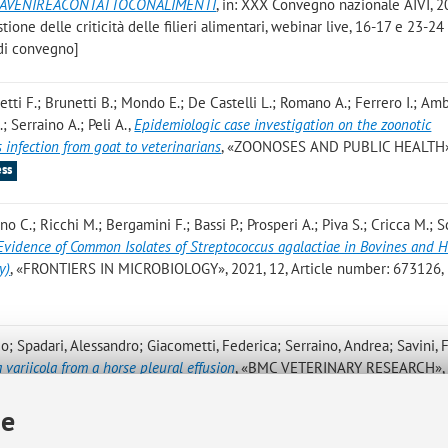
TEAVENIREACONTATTOCONALIMENTI
, in: XXX Convegno nazionale AIVI, 2
estione delle criticità delle filieri alimentari, webinar live, 16-17 e 23-24
 di convegno]
metti F.; Brunetti B.; Mondo E.; De Castelli L.; Romano A.; Ferrero I.; Amb
; Serraino A.; Peli A.
,
Epidemiologic case investigation on the zoonotic
 infection from goat to veterinarians
, «ZOONOSES AND PUBLIC HEALTH»
ss
no C.; Ricchi M.; Bergamini F.; Bassi P.; Prosperi A.; Piva S.; Cricca M.; S
Evidence of Common Isolates of Streptococcus agalactiae in Bovines and 
y)
, «FRONTIERS IN MICROBIOLOGY», 2021, 12, Article number: 673126, p
o; Spadari, Alessandro; Giacometti, Federica; Serraino, Andrea; Savini, 
la variicola from a horse pleural effusion
, «BMC VETERINARY RESEARCH», 2
olo]
ie
acometti F.; Serraino A.; Savini F.; Piva S.
,
First isolation of Klebsiella va