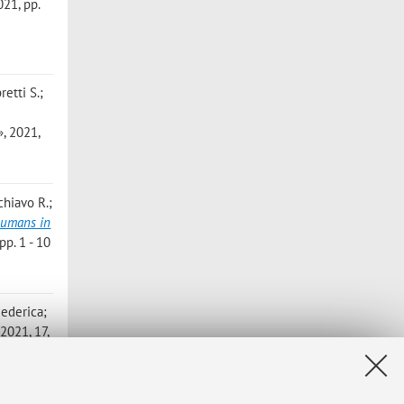
021, pp.
retti S.;
, 2021,
chiavo R.;
Humans in
p. 1 - 10
Federica;
021, 17,
riicola