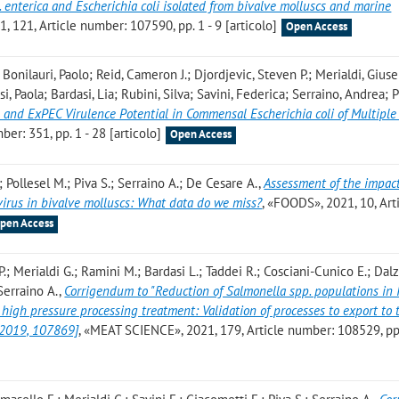
. enterica and Escherichia coli isolated from bivalve molluscs and marine
121, Article number: 107590, pp. 1 - 9 [articolo]
Open Access
 Bonilauri, Paolo; Reid, Cameron J.; Djordjevic, Steven P.; Merialdi, Gius
si, Paola; Bardasi, Lia; Rubini, Silva; Savini, Federica; Serraino, Andrea; P
e and ExPEC Virulence Potential in Commensal Escherichia coli of Multiple
er: 351, pp. 1 - 28 [articolo]
Open Access
; Pollesel M.; Piva S.; Serraino A.; De Cesare A.
,
Assessment of the impac
virus in bivalve molluscs: What data do we miss?
, «FOODS», 2021, 10, Art
pen Access
P.; Merialdi G.; Ramini M.; Bardasi L.; Taddei R.; Cosciani-Cunico E.; Dalzi
 Serraino A.
,
Corrigendum to "Reduction of Salmonella spp. populations in I
high pressure processing treatment: Validation of processes to export to 
 2019, 107869]
, «MEAT SCIENCE», 2021, 179, Article number: 108529, pp.