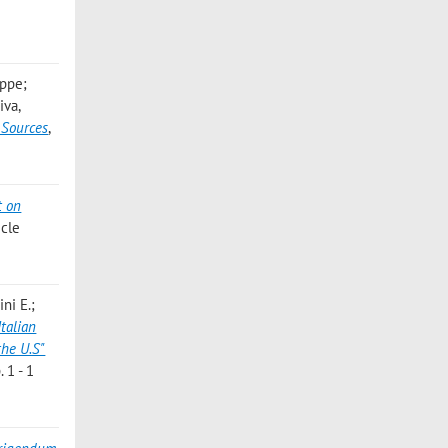
eppe;
iva,
 Sources
,
t on
icle
ni E.;
talian
the U.S"
 1 - 1