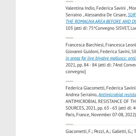
Valentina Indio, Federica Savini , Mo
Serraino , Alessandra De Cesare
,
SUR
THE ROMAGNA AREA BEFORE AND DU
103 (atti di: 75°Convegno SISVET, Lo
Francesca Barchiesi, Francesca Leoni,
Giovanni Guidoni, Federica Savini, Si
in areas for live bivalve molluscs: pre
2021, pp. 84 - 84 (atti di: 74nd Conv
convegno]
Federica Giacometti, Federica Savini,
Andrea Serraino
,
Antimicrobial resist
ANTIMICROBIAL RESISTANCE OF T
SOURCES, 2021, pp. 63 - 63 (atti di:
Paris, France, November 07-08, 2022)
Giacometti, F.; Pezzi, A.; Galletti, G.; 