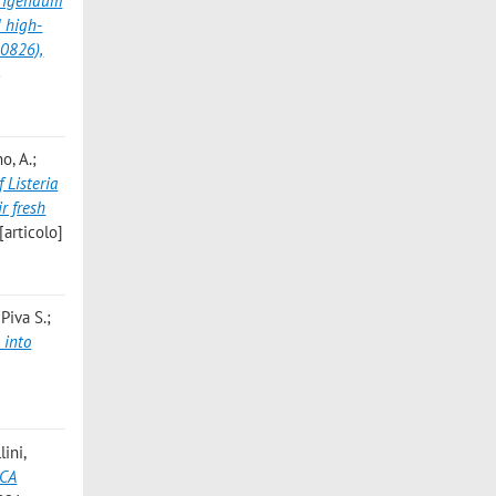
rigendum
d high-
00826),
8
o, A.;
f Listeria
r fresh
articolo]
Piva S.;
 into
ini,
ICA