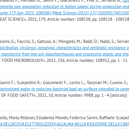
masello F.; Merialdi G.; Savini F.; Giacometti F.; Piva S.; Serraino A.
,
Cor
monella spp. population reduction in Italian salami during production an
olume 177, July 2021, 108506] (Meat Science (2021) 177, (S03091740210
MEAT SCIENCE», 2021, 179, Article number: 108528, pp. 108528 - 10852
nzini, G.; Faccini, S.; Gattuso, A.; Morganti, M.; Baldi, D.; Naldi, S.; Serrain
istribution, virulence, genotypic characteristics and antibiotic resistance o
 monitoring from two pig slaughterhouses and processing plants and thei
OOD MICROBIOLOGY», 2021, 336, Article number: 108912, pp. 1 - 11 [
avini F.; Scarpellini R.; Giacometti F.; Lorito L.; Tassinari M.; Cuomo S.; 
 electrolyzed water in reducing bacterial load on surfaces intended to come
OF FOOD SAFETY», 2021, 10, Article number: 9988, pp. 1 - 4 [articolo]
lo, Marta Pollesel, Elisabetta Mondo, Federica Savini, Raffaele Scarpell
IA DELL’ACQUA ELETTROLIZZATA ALCALINA NELLA RIDUZIONE DELLA CAR