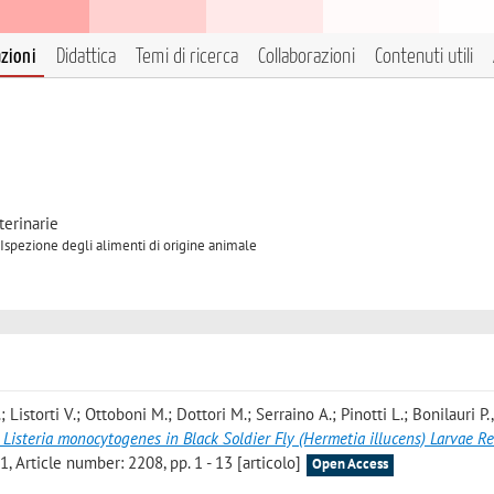
azioni
Didattica
Temi di ricerca
Collaborazioni
Contenuti utili
terinarie
 Ispezione degli alimenti di origine animale
; Listorti V.; Ottoboni M.; Dottori M.; Serraino A.; Pinotti L.; Bonilauri P.
isteria monocytogenes in Black Soldier Fly (Hermetia illucens) Larvae R
, Article number: 2208, pp. 1 - 13 [articolo]
Open Access