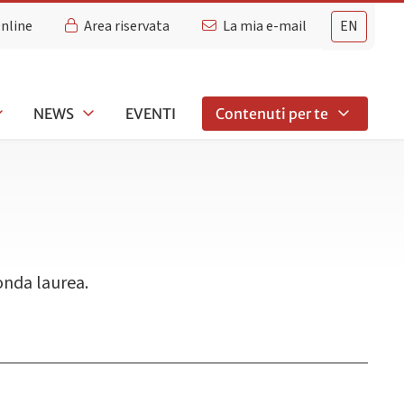
Online
Area riservata
La mia e-mail
EN
NEWS
EVENTI
Contenuti per te
conda laurea.