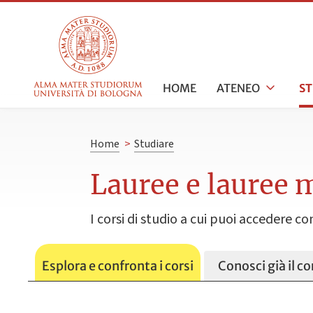
HOME
ATENEO
S
Home
>
Studiare
Lauree e lauree m
I corsi di studio a cui puoi accedere c
Esplora e confronta i corsi
Conosci già il cor