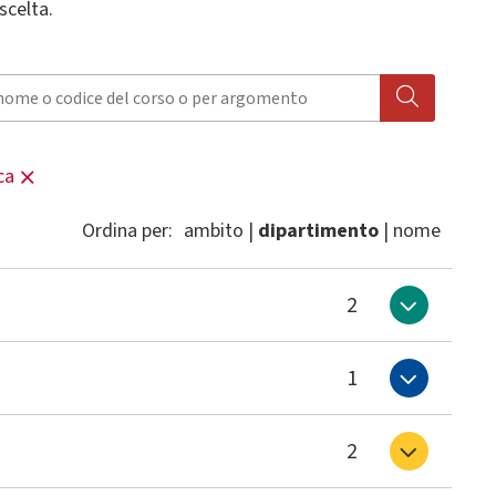
scelta.
ca
Ordina per
:
ambito
dipartimento
nome
2
1
2