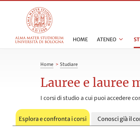
HOME
ATENEO
S
Home
>
Studiare
Lauree e lauree m
I corsi di studio a cui puoi accedere c
Esplora e confronta i corsi
Conosci già il cor