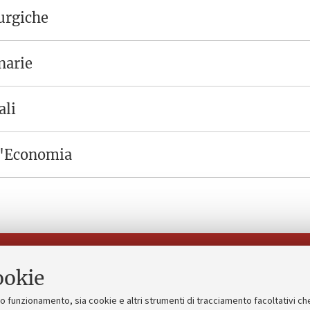
urgiche
narie
ali
ll'Economia
Seguici su:
ookie
suo funzionamento, sia cookie e altri strumenti di tracciamento facoltativi ch