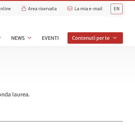
Online
Area riservata
La mia e-mail
EN
NEWS
EVENTI
Contenuti per te
conda laurea.