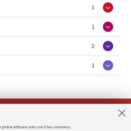
1
1
2
1
App:
e potrai attivare solo con il tuo consenso.