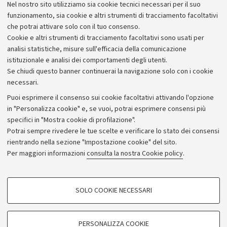
Nel nostro sito utilizziamo sia cookie tecnici necessari per il suo
Alumni community
funzionamento, sia cookie e altri strumenti di tracciamento facoltativi
che potrai attivare solo con il tuo consenso.
Piano strategico
Cookie e altri strumenti di tracciamento facoltativi sono usati per
Bilanci
analisi statistiche, misure sull'efficacia della comunicazione
istituzionale e analisi dei comportamenti degli utenti.
Donazioni e 5x1000
Se chiudi questo banner continuerai la navigazione solo con i cookie
Merchandising - UniboStore
necessari.
Bandi, gare e concorsi
Puoi esprimere il consenso sui cookie facoltativi attivando l'opzione
in "Personalizza cookie" e, se vuoi, potrai esprimere consensi più
Albo online
specifici in "Mostra cookie di profilazione".
Amministrazione trasparente
Potrai sempre rivedere le tue scelte e verificare lo stato dei consensi
rientrando nella sezione "Impostazione cookie" del sito.
Atti di notifica
Per maggiori informazioni
consulta la nostra Cookie policy
.
Informazioni sul sito e accessibilità
Dichiarazione di accessibilità
COOKIE DI PROFILAZIONE - FACOLTATIVI
SOLO COOKIE NECESSARI
Privacy e note legali
Si tratta di cookie utilizzati per analizzare le caratteristiche della navigazione
degli utenti, creare profili in base al loro comportamento sul sito, per analisi
Impostazioni Cookie
di marketing.
PERSONALIZZA COOKIE