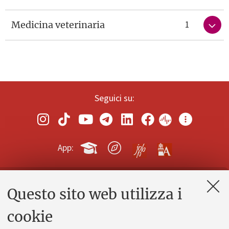
1
Medicina veterinaria
Seguici su:
App:
Questo sito web utilizza i
Contatti e PEC
Uffici dell'amministrazione generale
cookie
Lavora con noi