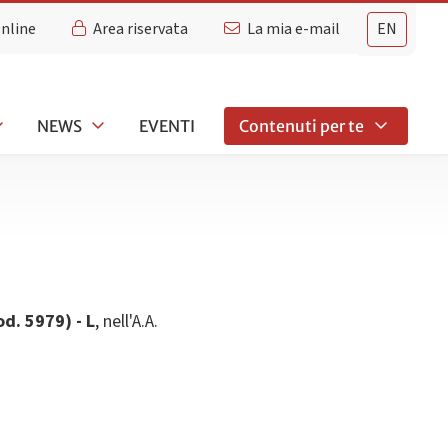
Online
Area riservata
La mia e-mail
EN
NEWS
EVENTI
Contenuti per te
d. 5979) - L
, nell'A.A.