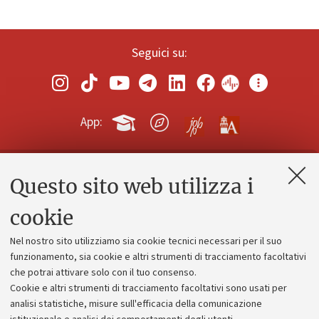
Seguici su:
App:
Questo sito web utilizza i
Contatti e PEC
Uffici dell'amministrazione generale
cookie
Lavora con noi
Nel nostro sito utilizziamo sia cookie tecnici necessari per il suo
Alumni community
funzionamento, sia cookie e altri strumenti di tracciamento facoltativi
che potrai attivare solo con il tuo consenso.
Piano strategico
Cookie e altri strumenti di tracciamento facoltativi sono usati per
Bilanci
analisi statistiche, misure sull'efficacia della comunicazione