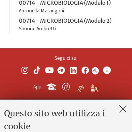
00714 - MICROBIOLOGIA (Modulo 1)
Antonella Marangoni
00714 - MICROBIOLOGIA (Modulo 2)
Simone Ambretti
Seguici su:
App:
Questo sito web utilizza i
Contatti e PEC
Uffici dell'amministrazione generale
cookie
Lavora con noi