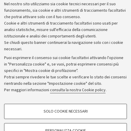
Nel nostro sito utilizziamo sia cookie tecnici necessari per il suo
Alumni community
funzionamento, sia cookie e altri strumenti di tracciamento facoltativi
che potrai attivare solo con il tuo consenso.
Piano strategico
Cookie e altri strumenti di tracciamento facoltativi sono usati per
Bilanci
analisi statistiche, misure sull'efficacia della comunicazione
istituzionale e analisi dei comportamenti degli utenti.
Donazioni e 5x1000
Se chiudi questo banner continuerai la navigazione solo con i cookie
Merchandising - UniboStore
necessari.
Bandi, gare e concorsi
Puoi esprimere il consenso sui cookie facoltativi attivando l'opzione
in "Personalizza cookie" e, se vuoi, potrai esprimere consensi più
Albo online
specifici in "Mostra cookie di profilazione".
Amministrazione trasparente
Potrai sempre rivedere le tue scelte e verificare lo stato dei consensi
rientrando nella sezione "Impostazione cookie" del sito.
Atti di notifica
Per maggiori informazioni
consulta la nostra Cookie policy
.
Informazioni sul sito e accessibilità
Dichiarazione di accessibilità
COOKIE DI PROFILAZIONE - FACOLTATIVI
SOLO COOKIE NECESSARI
Privacy e note legali
Si tratta di cookie utilizzati per analizzare le caratteristiche della navigazione
degli utenti, creare profili in base al loro comportamento sul sito, per analisi
Impostazioni Cookie
di marketing.
PERSONALIZZA COOKIE