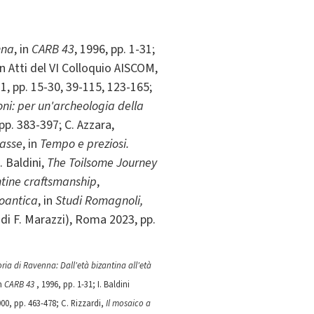
nna
, in
CARB 43
, 1996, pp. 1-31;
 in Atti del VI Colloquio AISCOM,
1, pp. 15-30, 39-115, 123-165;
oni: per un'archeologia della
pp. 383-397; C. Azzara,
lasse
, in
Tempo e preziosi.
. Baldini,
The Toilsome Journey
ntine craftsmanship
,
doantica
, in
Studi Romagnoli,
 di F. Marazzi), Roma 2023, pp.
oria di Ravenna: Dall'età bizantina all'età
in
CARB 43
, 1996, pp. 1-31; I. Baldini
00, pp. 463-478; C. Rizzardi,
Il mosaico a