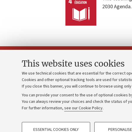
2030 Agenda.
This website uses cookies
We use technical cookies that are essential for the correct op
Cookies and other optional tracking tools are used for statisti
Strategic pl
Contacts and certified e-mail (PEC)
If you close this banner, you will continue to browse using only
University b
Administrative divisions
You can provide your consent to the use of optional cookies by
Donations
Work with us
You can always review your choices and check the status of yo
For further information,
see our Cookie Policy
.
Calls and co
Alumni community
PROFILING COOKIES - OPTIONAL
ESSENTIAL COOKIES ONLY
PERSONALISE