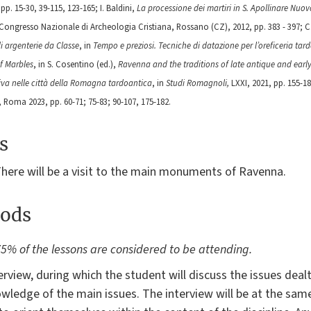
p. 15-30, 39-115, 123-165; I. Baldini,
La processione dei martiri in S. Apollinare Nuovo
X Congresso Nazionale di Archeologia Cristiana, Rossano (CZ), 2012, pp. 383 - 397; 
di argenterie da Classe
, in
Tempo e preziosi. Tecniche di datazione per l’oreficeria ta
f Marbles
, in S. Cosentino (ed.),
Ravenna and the traditions of late antique and earl
ativa nelle città della Romagna tardoantica
, in
Studi Romagnoli,
LXXI, 2021, pp. 155-1
, Roma 2023, pp. 60-71; 75-83; 90-107, 175-182.
s
ere will be a visit to the main monuments of Ravenna.
ods
5% of the lessons are considered to be attending.
rview, during which the student will discuss the issues deal
edge of the main issues. The interview will be at the same