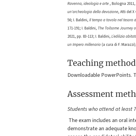
Ravenna, ideologia e arte
, Bologna 2011, p
un'archeologia della devozione
, Atti del 
56; I. Baldini,
Il tempo a tavola nel tesoro 
171-191; I. Baldini,
The Toilsome Journey o
2021, pp. 83-113; I. Baldini,
L’edilizia abit
un Impero millenario
(a cura di F. Marazzi)
Teaching method
Downloadable PowerPoints. Th
Assessment meth
Students who attend at least 7
The exam includes an oral inte
demonstrate an adequate knowl