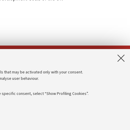
App:
ls that may be activated only with your consent.
analyse user behaviour.
Accessibility statement
Privacy policy and legal notes
 specific consent, select “Show Profiling Cookies”.
Cookie Settings
rmation
NTIAL