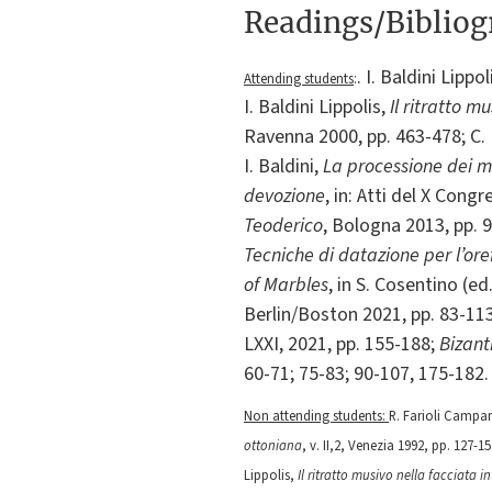
Readings/Biblio
. I. Baldini Lippol
Attending students
:
I. Baldini Lippolis,
Il ritratto m
Ravenna 2000, pp. 463-478; C. 
I. Baldini,
La processione dei ma
devozione
, in: Atti del X Cong
Teoderico
, Bologna 2013, pp. 9-
Tecniche di datazione per l’or
of Marbles
, in S. Cosentino (ed
Berlin/Boston 2021, pp. 83-113;
LXXI, 2021, pp. 155-188;
Bizanti
60-71; 75-83; 90-107, 175-182.
Non attending students:
R. Farioli Campa
ottoniana
, v. II,2, Venezia 1992, pp. 127-15
Lippolis,
Il ritratto musivo nella facciata 