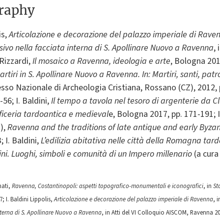
graphy
is,
Articolazione
e decorazione del palazzo imperiale di Rave
usivo nella facciata interna di S. Apollinare Nuovo a Ravenna
,
Rizzardi,
Il mosaico a Ravenna, ideologia e arte
, Bologna 201
rtiri in S. Apollinare Nuovo a Ravenna. In: Martiri, santi, patr
resso Nazionale di Archeologia Cristiana, Rossano (CZ), 2012, 
56; I. Baldini,
Il tempo a tavola nel tesoro di argenterie da C
eficeria tardoantica e medieval
e, Bologna 2017, pp. 171-191; I
.),
Ravenna and the traditions of late antique and early Byza
 I. Baldini,
L’edilizia abitativa nelle città della Romagna tar
ni. Luoghi, simboli e comunità di un Impero millenario
(a cura
nati,
Ravenna, Costantinopoli: aspetti topografico-monumentali e iconografici
, in
St
7; I. Baldini Lippolis,
Articolazione e decorazione del palazzo imperiale di Ravenna
, 
interna di S. Apollinare Nuovo a Ravenna
, in Atti del VI Colloquio AISCOM, Ravenna 20