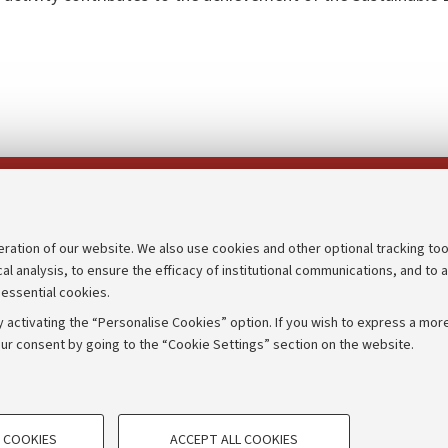
Follow us on:
eration of our website. We also use cookies and other optional tracking too
cal analysis, to ensure the efficacy of institutional communications, and to 
an
Transparent administration
 essential cookies.
udgets
Appeals lodged
 activating the “Personalise Cookies” option. If you wish to express a more
Merchandising - UniboStore
ur consent by going to the “Cookie Settings” section on the website.
mpetitions
Website and accessibility info
TECHNICAL COOKIES - ESSE
 COOKIES
ACCEPT ALL COOKIES