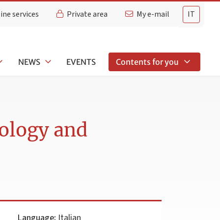
ine services
Private area
My e-mail
IT
NEWS
EVENTS
Contents for you
ology and
Language:
Italian