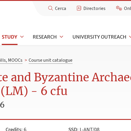
Cerca
Directories
Onl
STUDY
RESEARCH
UNIVERSITY OUTREACH
kills, MOOCs
>
Course unit catalogue
te and Byzantine Archae
) (LM) - 6 cfu
26
Credits:
6
SSD:
L-ANT/08