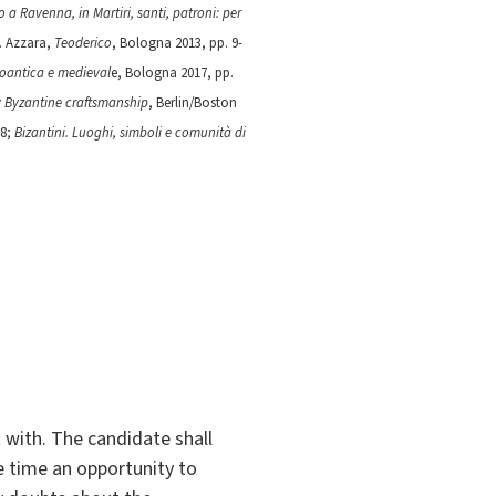
 a Ravenna, in Martiri, santi, patroni: per
C. Azzara,
Teoderico
, Bologna 2013, pp. 9-
rdoantica e medieval
e, Bologna 2017, pp.
y Byzantine craftsmanship
, Berlin/Boston
88;
Bizantini. Luoghi, simboli e comunità di
t with. The candidate shall
 time an opportunity to